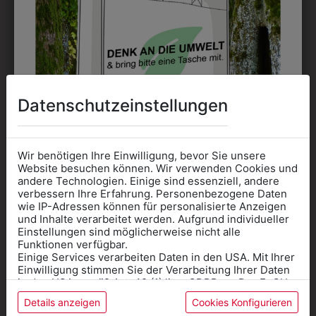
Perfekt für große Logos und für kleine Details, jedoch
kostet jede Farbe extra und ist erst ab 12 Stück
möglich. Waschbar bis zu 60°C.
Datenschutzeinstellungen
Wir benötigen Ihre Einwilligung, bevor Sie unsere
DAS KÖNNTE IHNEN
Website besuchen können. Wir verwenden Cookies und
andere Technologien. Einige sind essenziell, andere
AUCH GEFALLEN
verbessern Ihre Erfahrung. Personenbezogene Daten
wie IP-Adressen können für personalisierte Anzeigen
Informationen wenn Sie
und Inhalte verarbeitet werden. Aufgrund individueller
Einstellungen sind möglicherweise nicht alle
Kleidung
Funktionen verfügbar.
Einige Services verarbeiten Daten in den USA. Mit Ihrer
für die SCHULE
Einwilligung stimmen Sie der Verarbeitung Ihrer Daten
benötigen
in den USA gemäß Art. 49 (1) lit. a GDPR zu. Der EuGH
stuft die USA als Land mit unzureichendem Datenschutz
Details anzeigen
Cookies Konfigurieren
Online Shop
: Klick auf SCHULE in der
ein, und es besteht das Risiko, dass US-Behörden