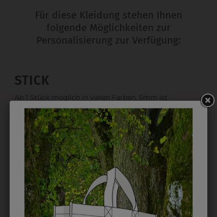
Für diese Kleidung stehen Ihnen
folgende Möglichkeiten zur
Personalisierung zur Verfügung:
STICK
Ab 1 Stück möglich in vielen Farben. 5mm ist
Mindesthöhe bei einem Schriftzug. Für Logos und
Namen optimal. Waschbar bis zu 95°C.
EMBLEM
Kann gestickt oder bedruckt werden. Sehr vielseitig
einsetzbar und beim Sticken wieder ab 1 Stück
möglich.
DRUCK