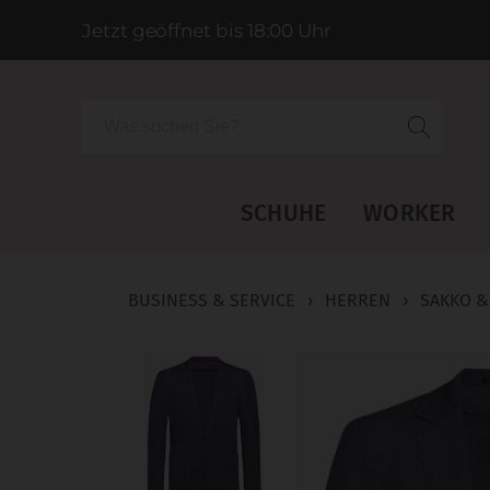
Jetzt geöffnet bis 18:00 Uhr
Suche
SCHUHE
WORKER
BUSINESS & SERVICE
›
HERREN
›
SAKKO &