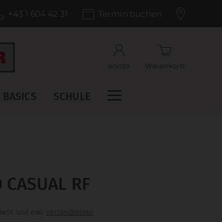
+43 1 604 42 31
Termin buchen
Konto
Warenkorb
BASICS
SCHULE
 CASUAL RF
MwSt. und exkl.
Versandkosten