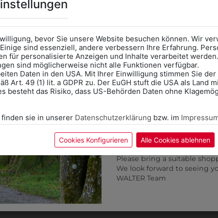
Online Shop
: Klick auf SCHU
instellungen
Kategorie und die richtige 
Anprobe
Vorort im Geschäft
das Kalendersymbol.
nwilligung, bevor Sie unsere Website besuchen können. Wir v
Ohne Termin kann es zu Wa
Einige sind essenziell, andere verbessern Ihre Erfahrung. P
n für personalisierte Anzeigen und Inhalte verarbeitet werden
Bitte nehmen Sie eine ent
ungen sind möglicherweise nicht alle Funktionen verfügbar.
für Ihren Einkauf mit.
eiten Daten in den USA. Mit Ihrer Einwilligung stimmen Sie der
ß Art. 49 (1) lit. a GDPR zu. Der EuGH stuft die USA als Land 
Wir freuen uns - Das gesa
es besteht das Risiko, dass US-Behörden Daten ohne Klagemögl
Information if you need S
Online Shop: Click on "SCHUL
 finden sie in unserer
Datenschutzerklärung
bzw. im
Impressu
correct school.
Fitting in-store: Book an ap
calendar icon.
Cookies Konfigurieren
Alle Cookies ablehnen
Without an appointment, the
Please bring a suitable shop
We look forward to seeing y
311392125021C
311392120016C
WALTER Team
JERSEYSAKKO CASUAL 
ERSEYSAKKO CASUAL RF
€ 246,90
€ 246,90