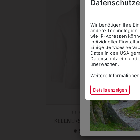
Datenschutze
Wir benötigen Ihre Ei
andere Technologien. 
wie IP-Adressen könne
individueller Einstell
Einige Services verarb
Daten in den USA gemä
Datenschutz ein, und 
überwachen.
Weitere Informationen
Details anzeigen
669105101
KELLNERSAKKO WEISS
J
€ 52,90