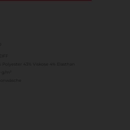
0
EIFF
 Polyester 43% Viskose 4% Elasthan
 g/m²
honwäsche