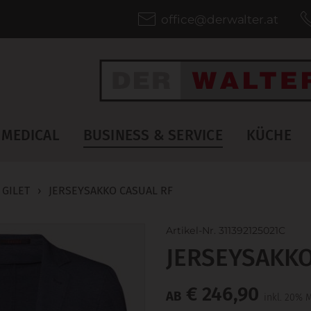
office@derwalter.at
MEDICAL
BUSINESS & SERVICE
KÜCHE
 GILET
›
JERSEYSAKKO CASUAL RF
Artikel-Nr. 311392125021C
JERSEYSAKKO
€ 246,90
AB
inkl. 20% 