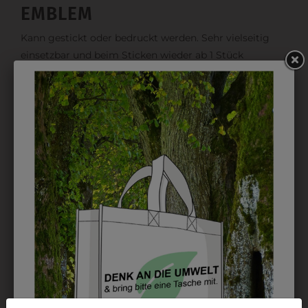
EMBLEM
Kann gestickt oder bedruckt werden. Sehr vielseitig
einsetzbar und beim Sticken wieder ab 1 Stück
möglich.
DRUCK
Perfekt für große Logos und für kleine Details, jedoch
kostet jede Farbe extra und ist erst ab 12 Stück
möglich. Waschbar bis zu 60°C.
DAS KÖNNTE IHNEN