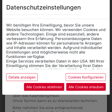
AUCH GEFALLEN
Datenschutzeinstellungen
Wir benötigen Ihre Einwilligung, bevor Sie unsere
Website besuchen können. Wir verwenden Cookies und
andere Technologien. Einige sind essenziell, andere
verbessern Ihre Erfahrung. Personenbezogene Daten
wie IP-Adressen können für personalisierte Anzeigen
Informationen wenn Sie
und Inhalte verarbeitet werden. Aufgrund individueller
Einstellungen sind möglicherweise nicht alle
Kleidung
Funktionen verfügbar.
Einige Services verarbeiten Daten in den USA. Mit Ihrer
für die SCHULE
Einwilligung stimmen Sie der Verarbeitung Ihrer Daten
benötigen
in den USA gemäß Art. 49 (1) lit. a GDPR zu. Der EuGH
stuft die USA als Land mit unzureichendem Datenschutz
Details anzeigen
Cookies Konfigurieren
Online Shop
: Klick auf SCHULE in der
ein, und es besteht das Risiko, dass US-Behörden
311392155016
31142666147P
Daten ohne Klagemöglichkeit für Europäer überwachen.
Kategorie und die richtige Schule auswählen.
HERREN-
SAKKO PREMIUM
Alle Cookies ablehnen
Alle Cookies erlauben
Anprobe
Vorort im Geschäft:
Termin buchen
JERSEYSAKKO RF
RF
Weitere Informationen finden sie in unserer
über das Kalendersymbol.
Datenschutzerklärung
bzw. im
Impressum
CASUAL
€ 259,90
Ohne Termin kann es zu Wartezeiten kommen.
€ 246,90
Bitte nehmen Sie eine entsprechende