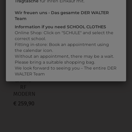
Tragtasche
für Ihren Einkauf mit.
ZULETZT ANGESEHEN
Wir freuen uns - Das gesamte DER WALTER
Team
Information if you need SCHOOL CLOTHES
Online Shop: Click on "SCHULE" and select the
correct school.
Fitting in-store: Book an appointment using
the calendar icon.
Without an appointment, there may be a wait.
Please bring a suitable shopping bag.
311252810010M
We look forward to seeing you – The entire DER
HERREN-
WALTER Team
SAKKO
RF
MODERN
€ 259,90