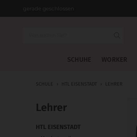
gerade geschlossen
Suche
SCHUHE
WORKER
SCHULE
›
HTL EISENSTADT
›
LEHRER
Lehrer
HTL EISENSTADT