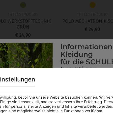
1HTLESTPO0605
1HTLESTPO0010
OLO WERKSTOFFTECHNIK
POLO MECHATRONIK S
GRÜN
€ 24,90
€ 24,90
Informationen
Kleidung
für die SCHUL
benötigen
Online Shop
: Klick auf SCHU
instellungen
Kategorie und die richtige 
Anprobe
Vorort im Geschäft
das Kalendersymbol.
nwilligung, bevor Sie unsere Website besuchen können. Wir v
Ohne Termin kann es zu Wa
Einige sind essenziell, andere verbessern Ihre Erfahrung. P
n für personalisierte Anzeigen und Inhalte verarbeitet werden
Bitte nehmen Sie eine ent
ungen sind möglicherweise nicht alle Funktionen verfügbar.
für Ihren Einkauf mit.