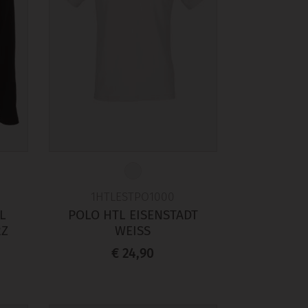
1HTLESTPO1000
L
POLO HTL EISENSTADT
RZ
WEISS
€ 24,90