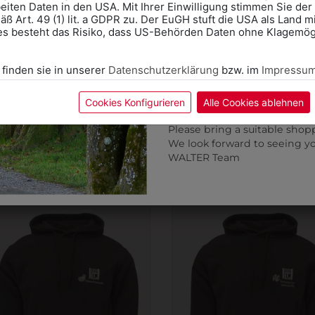
eiten Daten in den USA. Mit Ihrer Einwilligung stimmen Sie der
ß Art. 49 (1) lit. a GDPR zu. Der EuGH stuft die USA als Land 
Wir freuen uns - Das gesa
es besteht das Risiko, dass US-Behörden Daten ohne Klagemögl
Information if you need S
Online Shop: Click on "SCHUL
 finden sie in unserer
Datenschutzerklärung
bzw. im
Impressu
correct school.
Fitting in-store: Book an ap
calendar icon.
Cookies Konfigurieren
Alle Cookies ablehnen
1HTLESTSHIRT
1HTLESTSWEAT1
Without an appointment, the
-SHIRT MIT SCHULLOGO
KAPUZEN SWEATER
Please bring a suitable shop
MECHATRONIK DUNKEL
We look forward to seeing y
€ 13,90
WALTER Team
€ 29,90