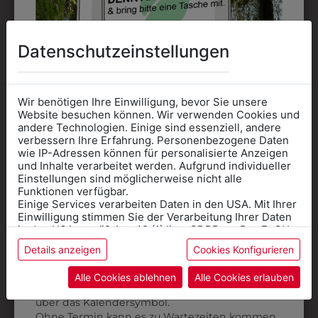
Datenschutzeinstellungen
DAS KÖNNTE IHNEN
AUCH GEFALLEN
Wir benötigen Ihre Einwilligung, bevor Sie unsere
Website besuchen können. Wir verwenden Cookies und
andere Technologien. Einige sind essenziell, andere
verbessern Ihre Erfahrung. Personenbezogene Daten
wie IP-Adressen können für personalisierte Anzeigen
Informationen wenn Sie
und Inhalte verarbeitet werden. Aufgrund individueller
Einstellungen sind möglicherweise nicht alle
Kleidung
Funktionen verfügbar.
Einige Services verarbeiten Daten in den USA. Mit Ihrer
für die SCHULE
Einwilligung stimmen Sie der Verarbeitung Ihrer Daten
benötigen
in den USA gemäß Art. 49 (1) lit. a GDPR zu. Der EuGH
stuft die USA als Land mit unzureichendem Datenschutz
Details anzeigen
Cookies Konfigurieren
Online Shop
: Klick auf SCHULE in der
ein, und es besteht das Risiko, dass US-Behörden
Daten ohne Klagemöglichkeit für Europäer überwachen.
Kategorie und die richtige Schule auswählen.
Alle Cookies ablehnen
Alle Cookies erlauben
Anprobe
Vorort im Geschäft:
Termin buchen
Weitere Informationen finden sie in unserer
über das Kalendersymbol.
Datenschutzerklärung
bzw. im
Impressum
Ohne Termin kann es zu Wartezeiten kommen.