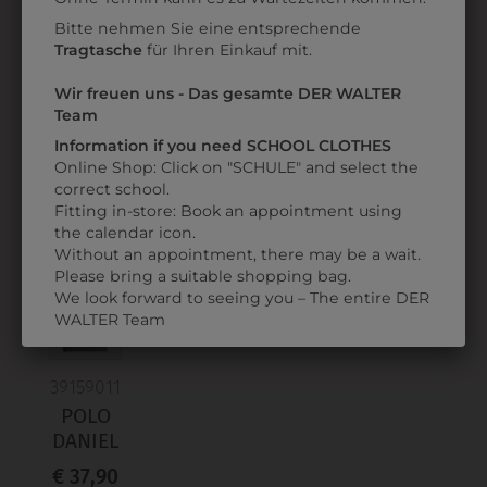
Bitte nehmen Sie eine entsprechende
3003T001
3003T620
Tragtasche
für Ihren Einkauf mit.
T-SHIRT
T-SHIRT
S
Wir freuen uns - Das gesamte DER WALTER
€ 6,90
€ 6,90
Team
Information if you need SCHOOL CLOTHES
Online Shop: Click on "SCHULE" and select the
ZULETZT ANGESEHEN
correct school.
Fitting in-store: Book an appointment using
the calendar icon.
Without an appointment, there may be a wait.
Please bring a suitable shopping bag.
We look forward to seeing you – The entire DER
WALTER Team
39159011
POLO
DANIEL
€ 37,90