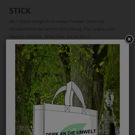
STICK
Ab 1 Stück möglich in vielen Farben. 5mm ist
Mindesthöhe bei einem Schriftzug. Für Logos und
Namen optimal. Waschbar bis zu 95°C.
EMBLEM
Kann gestickt oder bedruckt werden. Sehr vielseitig
einsetzbar und beim Sticken wieder ab 1 Stück
möglich.
DRUCK
Perfekt für große Logos und für kleine Details, jedoch
kostet jede Farbe extra und ist erst ab 12 Stück
möglich. Waschbar bis zu 60°C.