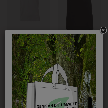
3003T001
6HSW75170000
T-SHIRT
SCHÜRZE 75 GRIFFIN
€ 6,90
€ 18,90