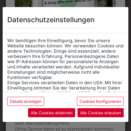
Datenschutzeinstellungen
Wir benötigen Ihre Einwilligung, bevor Sie unsere
Website besuchen können. Wir verwenden Cookies und
andere Technologien. Einige sind essenziell, andere
verbessern Ihre Erfahrung. Personenbezogene Daten
3QUARTERM96
31805PIELA002
wie IP-Adressen können für personalisierte Anzeigen
Informationen wenn Sie
SOCKEN 3ER PACK
PANTOFFEL PIEL-A
und Inhalte verarbeitet werden. Aufgrund individueller
Einstellungen sind möglicherweise nicht alle
Kleidung
€ 13,90
€ 45,90
Funktionen verfügbar.
Einige Services verarbeiten Daten in den USA. Mit Ihrer
für die SCHULE
Einwilligung stimmen Sie der Verarbeitung Ihrer Daten
benötigen
in den USA gemäß Art. 49 (1) lit. a GDPR zu. Der EuGH
stuft die USA als Land mit unzureichendem Datenschutz
Details anzeigen
Cookies Konfigurieren
Online Shop
: Klick auf SCHULE in der
ein, und es besteht das Risiko, dass US-Behörden
Daten ohne Klagemöglichkeit für Europäer überwachen.
Kategorie und die richtige Schule auswählen.
Alle Cookies ablehnen
Alle Cookies erlauben
Anprobe
Vorort im Geschäft:
Termin buchen
Weitere Informationen finden sie in unserer
über das Kalendersymbol.
Datenschutzerklärung
bzw. im
Impressum
Ohne Termin kann es zu Wartezeiten kommen.