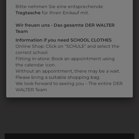
Bitte nehmen Sie eine entsprechende
Tragtasche
für Ihren Einkauf mit.
Wir freuen uns - Das gesamte DER WALTER
Team
Information if you need SCHOOL CLOTHES
Online Shop: Click on "SCHULE" and select the
correct school.
330003216497
3898054
Fitting in-store: Book an appointment using
GESCHIRRTUCH
TEXTILMARKER 1,0
the calendar icon.
BLAU
MM
Without an appointment, there may be a wait.
Please bring a suitable shopping bag.
€ 2,50
€ 2,90
We look forward to seeing you – The entire DER
WALTER Team