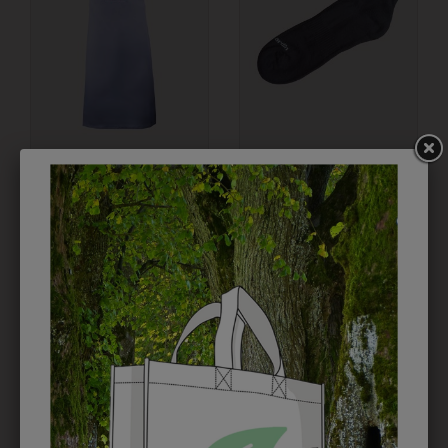
1HTSLSW0501
3QUARTERM96
LATZSCHÜRZE 80 CM
SOCKEN 3ER PACK
GRIFFIN
€ 9,90
€ 36,90