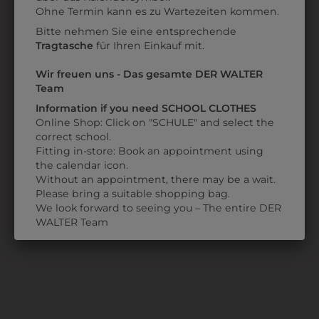
Datenschutzerklärung
bzw. im
Impressum
Ohne Termin kann es zu Wartezeiten kommen.
Bitte nehmen Sie eine entsprechende
Tragtasche
für Ihren Einkauf mit.
Wir freuen uns - Das gesamte DER WALTER
Team
Information if you need SCHOOL CLOTHES
Online Shop: Click on "SCHULE" and select the
correct school.
Fitting in-store: Book an appointment using
3898054
the calendar icon.
TEXTILMARKER 1,0
Without an appointment, there may be a wait.
Please bring a suitable shopping bag.
MM
We look forward to seeing you – The entire DER
€ 2,90
WALTER Team