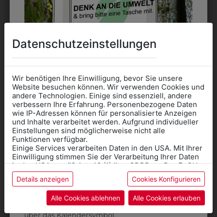
Datenschutzeinstellungen
Wir benötigen Ihre Einwilligung, bevor Sie unsere
Website besuchen können. Wir verwenden Cookies und
andere Technologien. Einige sind essenziell, andere
verbessern Ihre Erfahrung. Personenbezogene Daten
31805PIELA002
330003216397
wie IP-Adressen können für personalisierte Anzeigen
Informationen wenn Sie
PANTOFFEL PIEL-A
GESCHIRRTUCH
und Inhalte verarbeitet werden. Aufgrund individueller
Einstellungen sind möglicherweise nicht alle
GRÜN
Kleidung
€ 40,90
Funktionen verfügbar.
€ 2,00
Einige Services verarbeiten Daten in den USA. Mit Ihrer
für die SCHULE
Einwilligung stimmen Sie der Verarbeitung Ihrer Daten
benötigen
in den USA gemäß Art. 49 (1) lit. a GDPR zu. Der EuGH
stuft die USA als Land mit unzureichendem Datenschutz
Details anzeigen
Cookies Konfigurieren
Online Shop
: Klick auf SCHULE in der
ein, und es besteht das Risiko, dass US-Behörden
Daten ohne Klagemöglichkeit für Europäer überwachen.
Kategorie und die richtige Schule auswählen.
Alle Cookies ablehnen
Alle Cookies erlauben
Anprobe
Vorort im Geschäft:
Termin buchen
Weitere Informationen finden sie in unserer
über das Kalendersymbol.