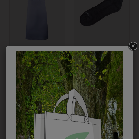
1HTSLSW0501
3QUARTERM96
LATZSCHÜRZE 80 CM
SOCKEN 3ER PACK
GRIFFIN
€ 9,90
€ 36,90