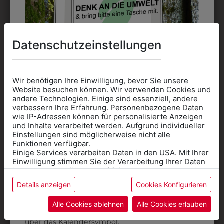
Datenschutzeinstellungen
Wir benötigen Ihre Einwilligung, bevor Sie unsere
Website besuchen können. Wir verwenden Cookies und
andere Technologien. Einige sind essenziell, andere
verbessern Ihre Erfahrung. Personenbezogene Daten
31805PIELA002
330003216397
wie IP-Adressen können für personalisierte Anzeigen
Informationen wenn Sie
PANTOFFEL PIEL-A
GESCHIRRTUCH
und Inhalte verarbeitet werden. Aufgrund individueller
Einstellungen sind möglicherweise nicht alle
GRÜN
Kleidung
€ 40,90
Funktionen verfügbar.
€ 2,00
Einige Services verarbeiten Daten in den USA. Mit Ihrer
für die SCHULE
Einwilligung stimmen Sie der Verarbeitung Ihrer Daten
benötigen
in den USA gemäß Art. 49 (1) lit. a GDPR zu. Der EuGH
stuft die USA als Land mit unzureichendem Datenschutz
Details anzeigen
Cookies Konfigurieren
Online Shop
: Klick auf SCHULE in der
ein, und es besteht das Risiko, dass US-Behörden
Daten ohne Klagemöglichkeit für Europäer überwachen.
Kategorie und die richtige Schule auswählen.
Alle Cookies ablehnen
Alle Cookies erlauben
Anprobe
Vorort im Geschäft:
Termin buchen
Weitere Informationen finden sie in unserer
über das Kalendersymbol.