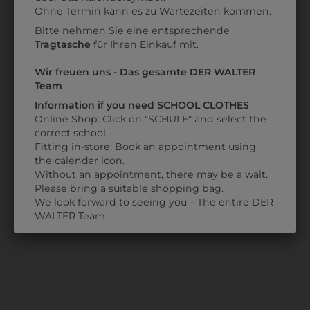
Datenschutzerklärung
bzw. im
Impressum
Ohne Termin kann es zu Wartezeiten kommen.
Bitte nehmen Sie eine entsprechende
Tragtasche
für Ihren Einkauf mit.
Wir freuen uns - Das gesamte DER WALTER
Team
Information if you need SCHOOL CLOTHES
Online Shop: Click on "SCHULE" and select the
correct school.
Fitting in-store: Book an appointment using
3898054
the calendar icon.
TEXTILMARKER 1,0
Without an appointment, there may be a wait.
Please bring a suitable shopping bag.
MM
We look forward to seeing you – The entire DER
€ 2,90
WALTER Team