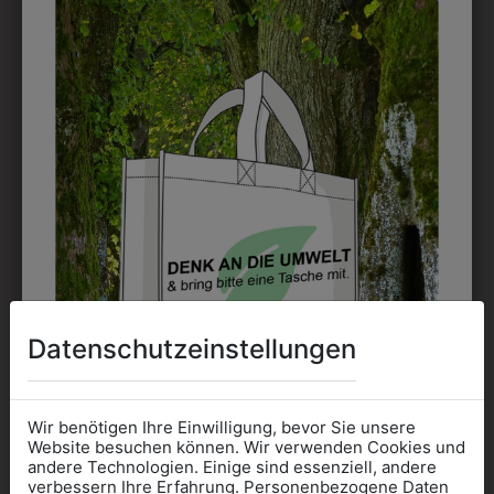
9HGW013910
9HGW01K3910
Datenschutzeinstellungen
HERRENGILET
HERRENGILET
CHERRY
KURZGESTELLT
CHERRY
€ 73,90
Wir benötigen Ihre Einwilligung, bevor Sie unsere
Website besuchen können. Wir verwenden Cookies und
€ 73,90
andere Technologien. Einige sind essenziell, andere
verbessern Ihre Erfahrung. Personenbezogene Daten