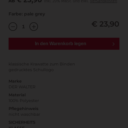
AB
inkl. 20% MwSt. und exkl.
Versandkosten
Farbe: pale grey
€ 23,90
In den Warenkorb legen
klassische Krawatte zum Binden
gedrucktes Schullogo
Marke
DER WALTER
Material
100% Polyester
Pflegehinweis
nicht waschbar
SICHERHEITS
KLASSE