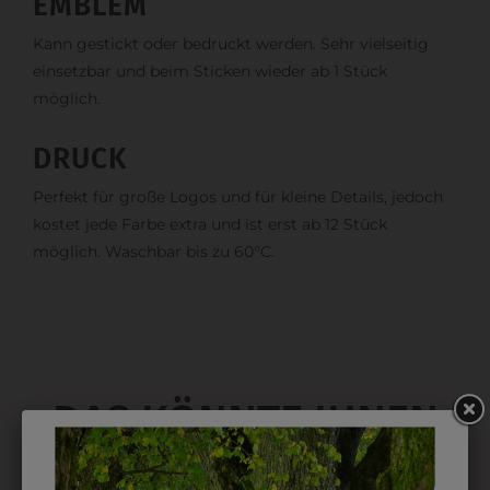
EMBLEM
Kann gestickt oder bedruckt werden. Sehr vielseitig
einsetzbar und beim Sticken wieder ab 1 Stück
möglich.
DRUCK
Perfekt für große Logos und für kleine Details, jedoch
kostet jede Farbe extra und ist erst ab 12 Stück
möglich. Waschbar bis zu 60°C.
DAS KÖNNTE IHNEN
AUCH GEFALLEN