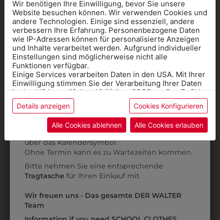
Wir benötigen Ihre Einwilligung, bevor Sie unsere
Website besuchen können. Wir verwenden Cookies und
andere Technologien. Einige sind essenziell, andere
verbessern Ihre Erfahrung. Personenbezogene Daten
wie IP-Adressen können für personalisierte Anzeigen
Informationen wenn Sie
und Inhalte verarbeitet werden. Aufgrund individueller
Einstellungen sind möglicherweise nicht alle
Kleidung
Funktionen verfügbar.
Einige Services verarbeiten Daten in den USA. Mit Ihrer
für die SCHULE
Einwilligung stimmen Sie der Verarbeitung Ihrer Daten
benötigen
in den USA gemäß Art. 49 (1) lit. a GDPR zu. Der EuGH
661500002
6KJ09T70095
stuft die USA als Land mit unzureichendem Datenschutz
Details anzeigen
Cookies Konfigurieren
Online Shop
: Klick auf SCHULE in der
ein, und es besteht das Risiko, dass US-Behörden
KOCHJACKE WEISS
KOCHJACKE SLIM
Daten ohne Klagemöglichkeit für Europäer überwachen.
Kategorie und die richtige Schule auswählen.
Alle Cookies ablehnen
Alle Cookies erlauben
€ 89,90
€ 79,90
Anprobe
Vorort im Geschäft:
Termin buchen
Weitere Informationen finden sie in unserer
über das Kalendersymbol.
Datenschutzerklärung
bzw. im
Impressum
Ohne Termin kann es zu Wartezeiten kommen.
Bitte nehmen Sie eine entsprechende
ZULETZT ANGESEHEN
Tragtasche
für Ihren Einkauf mit.
Wir freuen uns - Das gesamte DER WALTER
Team
Information if you need SCHOOL CLOTHES