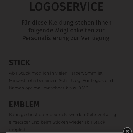
LOGOSERVICE
Für diese Kleidung stehen Ihnen
folgende Möglichkeiten zur
Personalisierung zur Verfügung:
STICK
Ab 1 Stück möglich in vielen Farben. 5mm ist
Mindesthöhe bei einem Schriftzug. Für Logos und
Namen optimal. Waschbar bis zu 95°C.
EMBLEM
Kann gestickt oder bedruckt werden. Sehr vielseitig
einsetzbar und beim Sticken wieder ab 1 Stück
möglich.