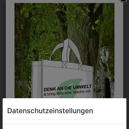
DRUCK
Perfekt für große Logos und für kleine Details, jedoch
kostet jede Farbe extra und ist erst ab 12 Stück
möglich. Waschbar bis zu 60°C.
DAS KÖNNTE IHNEN
AUCH GEFALLEN
Datenschutzeinstellungen