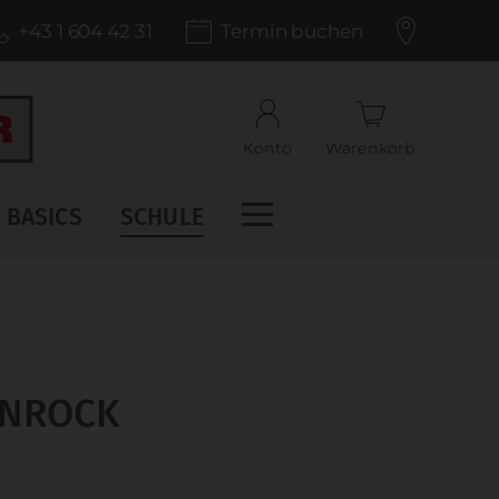
+43 1 604 42 31
Termin buchen
Konto
Warenkorb
BASICS
SCHULE
ENROCK
U