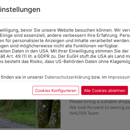
Online Shop
: Klick auf SCHU
instellungen
Kategorie und die richtige 
Anprobe
Vorort im Geschäft
das Kalendersymbol.
nwilligung, bevor Sie unsere Website besuchen können. Wir v
Ohne Termin kann es zu Wa
Einige sind essenziell, andere verbessern Ihre Erfahrung. P
n für personalisierte Anzeigen und Inhalte verarbeitet werden
Bitte nehmen Sie eine ent
ungen sind möglicherweise nicht alle Funktionen verfügbar.
für Ihren Einkauf mit.
eiten Daten in den USA. Mit Ihrer Einwilligung stimmen Sie der
ß Art. 49 (1) lit. a GDPR zu. Der EuGH stuft die USA als Land 
Wir freuen uns - Das gesa
es besteht das Risiko, dass US-Behörden Daten ohne Klagemögl
Information if you need S
Online Shop: Click on "SCHUL
 finden sie in unserer
Datenschutzerklärung
bzw. im
Impressu
correct school.
Fitting in-store: Book an ap
calendar icon.
Cookies Konfigurieren
Alle Cookies ablehnen
Without an appointment, the
Please bring a suitable shop
3000011381
9DRW10BL01
We look forward to seeing y
KI STRUMPFHOSE BW
FALTENROCK MIT PAS
WALTER Team
€ 8,90
€ 89,90