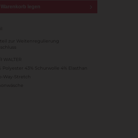
n Warenkorb legen
il
il zur Weitenregulierung
schluss
R WALTER
 Polyester 43% Schurwolle 4% Elasthan
o-Way-Stretch
honwäsche