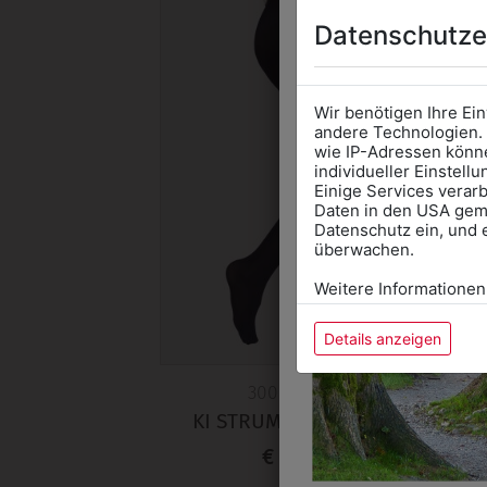
Datenschutze
Wir benötigen Ihre Ei
andere Technologien. 
wie IP-Adressen könne
individueller Einstell
Einige Services verarb
Daten in den USA gemä
Datenschutz ein, und 
überwachen.
Weitere Informationen
Details anzeigen
300001138
KI STRUMPFHOSE BW
€ 8,90