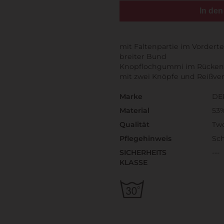
In de
mit Faltenpartie im Vorderte
breiter Bund
Knopflochgummi im Rückente
mit zwei Knöpfe und Reißver
Marke
DE
Material
53%
Qualität
Tw
Pflegehinweis
Sc
SICHERHEITS
---
KLASSE