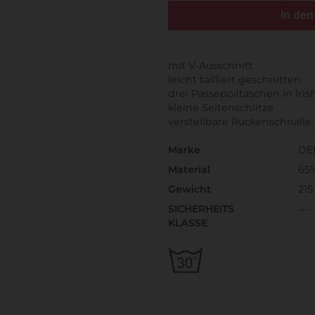
In de
mit V-Ausschnitt
leicht tailliert geschnitten
drei Passepoiltaschen in Iri
kleine Seitenschlitze
verstellbare Rückenschnalle
Marke
DE
Material
65
Gewicht
215
SICHERHEITS
---
KLASSE