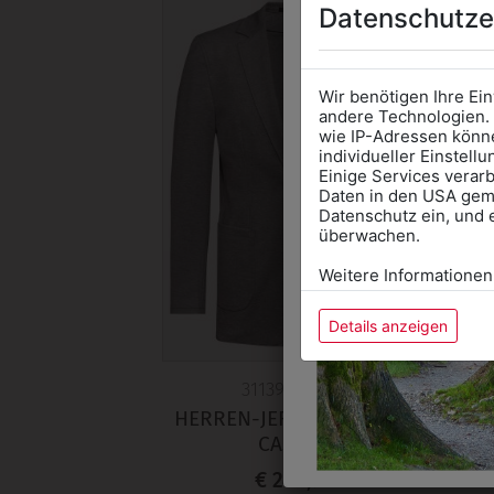
Datenschutze
Wir benötigen Ihre Ei
andere Technologien. 
wie IP-Adressen könne
individueller Einstell
Einige Services verarb
Daten in den USA gemä
Datenschutz ein, und 
überwachen.
Weitere Informationen
Details anzeigen
311392155016
HERREN-JERSEYSAKKO RF
CASUAL
€ 246,90