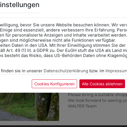
Online Shop
: Klick auf SCHU
instellungen
Kategorie und die richtige 
Anprobe
Vorort im Geschäft
das Kalendersymbol.
nwilligung, bevor Sie unsere Website besuchen können. Wir v
Ohne Termin kann es zu Wa
Einige sind essenziell, andere verbessern Ihre Erfahrung. P
n für personalisierte Anzeigen und Inhalte verarbeitet werden
Bitte nehmen Sie eine ent
ungen sind möglicherweise nicht alle Funktionen verfügbar.
für Ihren Einkauf mit.
eiten Daten in den USA. Mit Ihrer Einwilligung stimmen Sie der
ß Art. 49 (1) lit. a GDPR zu. Der EuGH stuft die USA als Land 
Wir freuen uns - Das gesa
es besteht das Risiko, dass US-Behörden Daten ohne Klagemögl
Information if you need S
Online Shop: Click on "SCHUL
 finden sie in unserer
Datenschutzerklärung
bzw. im
Impressu
correct school.
Fitting in-store: Book an ap
calendar icon.
Cookies Konfigurieren
Alle Cookies ablehnen
Without an appointment, the
Please bring a suitable shop
31142666147P
316312120016
We look forward to seeing y
WALTER Team
SAKKO PREMIUM RF
HERREN-JERSEYWESTE 
CASUAL
€ 259,90
€ 90,90