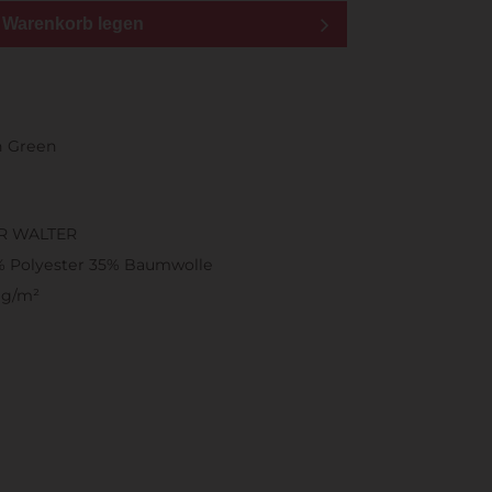
n Warenkorb legen
sh Green
R WALTER
% Polyester 35% Baumwolle
 g/m²