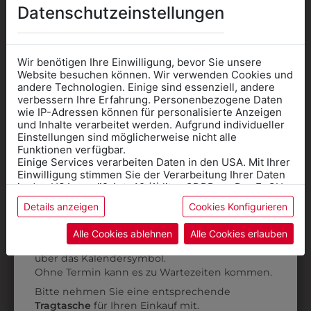
AUCH GEFALLEN
Datenschutzeinstellungen
Wir benötigen Ihre Einwilligung, bevor Sie unsere
Website besuchen können. Wir verwenden Cookies und
andere Technologien. Einige sind essenziell, andere
verbessern Ihre Erfahrung. Personenbezogene Daten
wie IP-Adressen können für personalisierte Anzeigen
Informationen wenn Sie
und Inhalte verarbeitet werden. Aufgrund individueller
Einstellungen sind möglicherweise nicht alle
Kleidung
Funktionen verfügbar.
Einige Services verarbeiten Daten in den USA. Mit Ihrer
für die SCHULE
Einwilligung stimmen Sie der Verarbeitung Ihrer Daten
benötigen
in den USA gemäß Art. 49 (1) lit. a GDPR zu. Der EuGH
stuft die USA als Land mit unzureichendem Datenschutz
Details anzeigen
Cookies Konfigurieren
Online Shop
: Klick auf SCHULE in der
ein, und es besteht das Risiko, dass US-Behörden
Daten ohne Klagemöglichkeit für Europäer überwachen.
Kategorie und die richtige Schule auswählen.
Alle Cookies ablehnen
Alle Cookies erlauben
6500DF4184
6HHW06WELA
Anprobe
Vorort im Geschäft:
Termin buchen
Weitere Informationen finden sie in unserer
HEMD LANGARM
HERRENHEMD
über das Kalendersymbol.
Datenschutzerklärung
bzw. im
Impressum
HELLGRAU
STEHKRAGEN
Ohne Termin kann es zu Wartezeiten kommen.
Bitte nehmen Sie eine entsprechende
€ 59,90
€ 69,90
Tragtasche
für Ihren Einkauf mit.