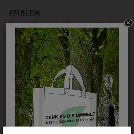
EMBLEM
Kann gestickt oder bedruckt werden. Sehr vielseitig
einsetzbar und beim Sticken wieder ab 1 Stück
möglich.
DRUCK
Perfekt für große Logos und für kleine Details, jedoch
kostet jede Farbe extra und ist erst ab 12 Stück
möglich. Waschbar bis zu 60°C.
DAS KÖNNTE IHNEN