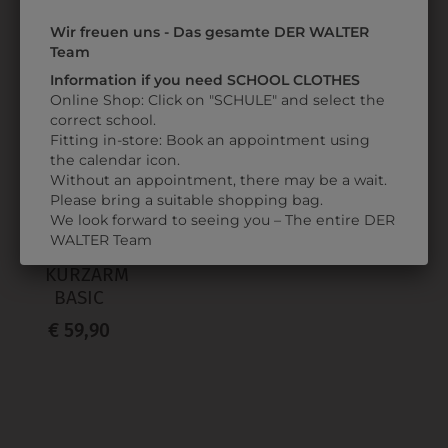
Wir freuen uns - Das gesamte DER WALTER
ZULETZT ANGESEHEN
Team
Information if you need SCHOOL CLOTHES
Online Shop: Click on "SCHULE" and select the
correct school.
Fitting in-store: Book an appointment using
the calendar icon.
Without an appointment, there may be a wait.
Please bring a suitable shopping bag.
We look forward to seeing you – The entire DER
366661120090
WALTER Team
HEMD
KURZARM
BASIC
€ 59,90