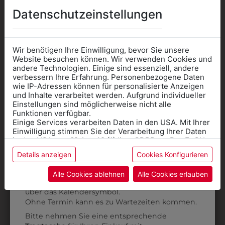
Datenschutzeinstellungen
AUCH GEFALLEN
Wir benötigen Ihre Einwilligung, bevor Sie unsere
Website besuchen können. Wir verwenden Cookies und
andere Technologien. Einige sind essenziell, andere
verbessern Ihre Erfahrung. Personenbezogene Daten
wie IP-Adressen können für personalisierte Anzeigen
Informationen wenn Sie
und Inhalte verarbeitet werden. Aufgrund individueller
Einstellungen sind möglicherweise nicht alle
Kleidung
Funktionen verfügbar.
Einige Services verarbeiten Daten in den USA. Mit Ihrer
für die SCHULE
Einwilligung stimmen Sie der Verarbeitung Ihrer Daten
benötigen
in den USA gemäß Art. 49 (1) lit. a GDPR zu. Der EuGH
stuft die USA als Land mit unzureichendem Datenschutz
Details anzeigen
Cookies Konfigurieren
Online Shop
: Klick auf SCHULE in der
ein, und es besteht das Risiko, dass US-Behörden
Daten ohne Klagemöglichkeit für Europäer überwachen.
Kategorie und die richtige Schule auswählen.
Alle Cookies ablehnen
Alle Cookies erlauben
Anprobe
Vorort im Geschäft:
Termin buchen
3003T001
3003T620
Weitere Informationen finden sie in unserer
über das Kalendersymbol.
Datenschutzerklärung
bzw. im
Impressum
T-SHIRT
T-SHIRT
S
Ohne Termin kann es zu Wartezeiten kommen.
€ 6,90
€ 6,90
Bitte nehmen Sie eine entsprechende