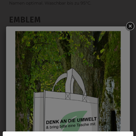
Namen optimal. Waschbar bis zu 95°C.
EMBLEM
Kann gestickt oder bedruckt werden. Sehr vielseitig
einsetzbar und beim Sticken wieder ab 1 Stück
möglich.
DRUCK
Perfekt für große Logos und für kleine Details, jedoch
kostet jede Farbe extra und ist erst ab 12 Stück
möglich. Waschbar bis zu 60°C.
DAS KÖNNTE IHNEN