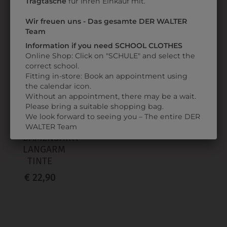
Tragtasche
für Ihren Einkauf mit.
Wir freuen uns - Das gesamte DER WALTER
ZULETZT ANGESEHEN
Team
Information if you need SCHOOL CLOTHES
Online Shop: Click on "SCHULE" and select the
correct school.
Fitting in-store: Book an appointment using
the calendar icon.
Without an appointment, there may be a wait.
Please bring a suitable shopping bag.
We look forward to seeing you – The entire DER
317834
WALTER Team
DAMENSHIRT
LANGARM
TINTE
€ 22,90