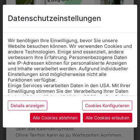
AUCH GEFALLEN
Datenschutzeinstellungen
Wir benötigen Ihre Einwilligung, bevor Sie unsere
Website besuchen können. Wir verwenden Cookies und
andere Technologien. Einige sind essenziell, andere
verbessern Ihre Erfahrung. Personenbezogene Daten
wie IP-Adressen können für personalisierte Anzeigen
Informationen wenn Sie
und Inhalte verarbeitet werden. Aufgrund individueller
Einstellungen sind möglicherweise nicht alle
Kleidung
Funktionen verfügbar.
Einige Services verarbeiten Daten in den USA. Mit Ihrer
für die SCHULE
Einwilligung stimmen Sie der Verarbeitung Ihrer Daten
benötigen
in den USA gemäß Art. 49 (1) lit. a GDPR zu. Der EuGH
stuft die USA als Land mit unzureichendem Datenschutz
Details anzeigen
Cookies Konfigurieren
Online Shop
: Klick auf SCHULE in der
ein, und es besteht das Risiko, dass US-Behörden
300001138
3000011381
Daten ohne Klagemöglichkeit für Europäer überwachen.
Kategorie und die richtige Schule auswählen.
Alle Cookies ablehnen
Alle Cookies erlauben
KI STRUMPFHOSE
KI STRUMPFHOSE
Anprobe
Vorort im Geschäft:
Termin buchen
Weitere Informationen finden sie in unserer
BW
BW
über das Kalendersymbol.
Datenschutzerklärung
bzw. im
Impressum
Ohne Termin kann es zu Wartezeiten kommen.
€ 8,90
€ 8,90