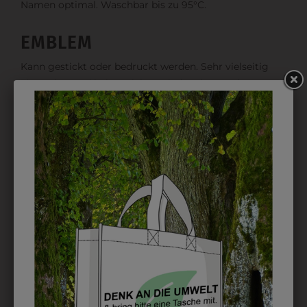
Namen optimal. Waschbar bis zu 95°C.
EMBLEM
Kann gestickt oder bedruckt werden. Sehr vielseitig
einsetzbar und beim Sticken wieder ab 1 Stück
möglich.
DRUCK
Perfekt für große Logos und für kleine Details, jedoch
kostet jede Farbe extra und ist erst ab 12 Stück
möglich. Waschbar bis zu 60°C.
DAS KÖNNTE IHNEN