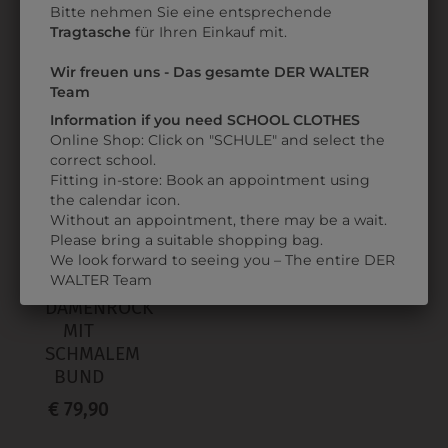
Bitte nehmen Sie eine entsprechende
Tragtasche
für Ihren Einkauf mit.
Wir freuen uns - Das gesamte DER WALTER
Team
ZULETZT ANGESEHEN
Information if you need SCHOOL CLOTHES
Online Shop: Click on "SCHULE" and select the
correct school.
Fitting in-store: Book an appointment using
the calendar icon.
Without an appointment, there may be a wait.
Please bring a suitable shopping bag.
We look forward to seeing you – The entire DER
9DRW03BL01
WALTER Team
DAMENROCK
MIT
SCHMALEM
BUND
€ 79,90