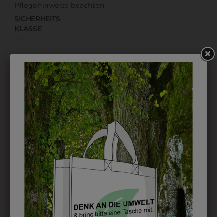
Pflegehinweise beachten
SICHERHEITS
KLASSE
---
LOGOSERVICE
Für diese Kleidung stehen Ihnen
folgende Möglichkeiten zur
Personalisierung zur Verfügung:
STICK