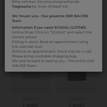
Bitte nehmen Sie eine entsprechende
Tragtasche
für Ihren Einkauf mit.
DAS KÖNNTE IHNEN
Wir freuen uns - Das gesamte DER WALTER
AUCH GEFALLEN
Team
Information if you need SCHOOL CLOTHES
Online Shop: Click on "SCHULE" and select the
correct school.
Fitting in-store: Book an appointment using
the calendar icon.
Without an appointment, there may be a wait.
Please bring a suitable shopping bag.
We look forward to seeing you – The entire DER
WALTER Team
3003T001
3003T620
T-SHIRT
T-SHIRT
S