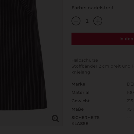
Farbe: nadelstreif
In de
Halbschürze
Stoffbänder 2 cm breit und 
knielang
Marke
DE
Material
10
Gewicht
215
Maße
75 
SICHERHEITS
---
KLASSE