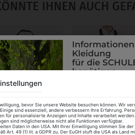
KÖNNTE IHNEN AUCH GEF
Informationen
Kleidung
für die SCHUL
benötigen
Online Shop
: Klick auf SCHU
instellungen
Kategorie und die richtige 
Anprobe
Vorort im Geschäft
das Kalendersymbol.
nwilligung, bevor Sie unsere Website besuchen können. Wir v
Ohne Termin kann es zu Wa
Einige sind essenziell, andere verbessern Ihre Erfahrung. P
n für personalisierte Anzeigen und Inhalte verarbeitet werden
Bitte nehmen Sie eine ent
ungen sind möglicherweise nicht alle Funktionen verfügbar.
für Ihren Einkauf mit.
eiten Daten in den USA. Mit Ihrer Einwilligung stimmen Sie der
ß Art. 49 (1) lit. a GDPR zu. Der EuGH stuft die USA als Land 
Wir freuen uns - Das gesa