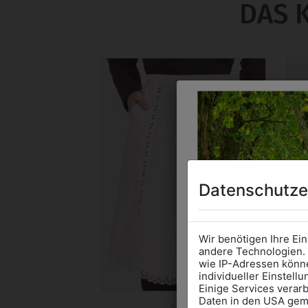
DAS 
Datenschutze
Wir benötigen Ihre Ei
andere Technologien. 
wie IP-Adressen könne
individueller Einstell
Einige Services verarb
Daten in den USA gemä