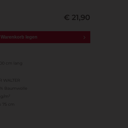
€ 21,90
n Warenkorb legen
100 cm lang
R WALTER
0% Baumwolle
 g/m²
x 75 cm