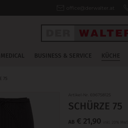
office@derwalter.at
MEDICAL
BUSINESS & SERVICE
KÜCHE
E 75
Artikel-Nr. 696758125
SCHÜRZE 75
€ 21,90
AB
inkl. 20% MwS