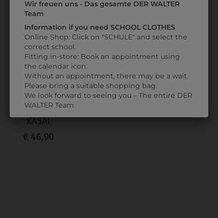
Wir freuen uns - Das gesamte DER WALTER
ZULETZT ANGESEHEN
Team
Information if you need SCHOOL CLOTHES
Online Shop: Click on "SCHULE" and select the
correct school.
Fitting in-store: Book an appointment using
the calendar icon.
Without an appointment, there may be a wait.
Please bring a suitable shopping bag.
We look forward to seeing you – The entire DER
3KASSHORTMDGR
WALTER Team
BERMUDA
KASAI
€ 46,90