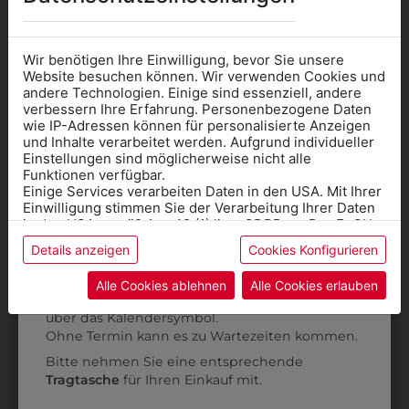
AUCH GEFALLEN
Wir benötigen Ihre Einwilligung, bevor Sie unsere
Website besuchen können. Wir verwenden Cookies und
andere Technologien. Einige sind essenziell, andere
verbessern Ihre Erfahrung. Personenbezogene Daten
wie IP-Adressen können für personalisierte Anzeigen
Informationen wenn Sie
und Inhalte verarbeitet werden. Aufgrund individueller
Einstellungen sind möglicherweise nicht alle
Kleidung
Funktionen verfügbar.
Einige Services verarbeiten Daten in den USA. Mit Ihrer
für die SCHULE
Einwilligung stimmen Sie der Verarbeitung Ihrer Daten
benötigen
in den USA gemäß Art. 49 (1) lit. a GDPR zu. Der EuGH
stuft die USA als Land mit unzureichendem Datenschutz
Details anzeigen
Cookies Konfigurieren
Online Shop
: Klick auf SCHULE in der
ein, und es besteht das Risiko, dass US-Behörden
Daten ohne Klagemöglichkeit für Europäer überwachen.
Kategorie und die richtige Schule auswählen.
Alle Cookies ablehnen
Alle Cookies erlauben
3103002S07B
3103002S00
Anprobe
Vorort im Geschäft:
Termin buchen
Weitere Informationen finden sie in unserer
BUNDHOSE
BUNDHOSE
über das Kalendersymbol.
Datenschutzerklärung
bzw. im
Impressum
GROSSE GRÖSSEN
Ohne Termin kann es zu Wartezeiten kommen.
€ 35,90
Bitte nehmen Sie eine entsprechende
€ 39,90
Tragtasche
für Ihren Einkauf mit.