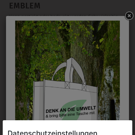
EMBLEM
Kann gestickt oder bedruckt werden. Sehr vielseitig
einsetzbar und beim Sticken wieder ab 1 Stück
möglich.
DRUCK
Perfekt für große Logos und für kleine Details, jedoch
kostet jede Farbe extra und ist erst ab 12 Stück
möglich. Waschbar bis zu 60°C.
DAS KÖNNTE IHNEN
Datenschutzeinstellungen