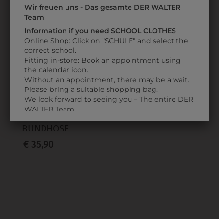
Wir freuen uns - Das gesamte DER WALTER
Team
ZULETZT ANGESEHEN
Information if you need SCHOOL CLOTHES
Online Shop: Click on "SCHULE" and select the
correct school.
Fitting in-store: Book an appointment using
the calendar icon.
Without an appointment, there may be a wait.
Please bring a suitable shopping bag.
We look forward to seeing you – The entire DER
WALTER Team
3103002S00
BUNDHOSE
€ 35,90