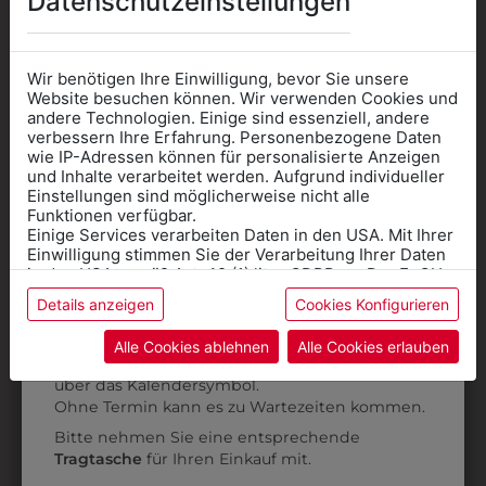
Datenschutzeinstellungen
AUCH GEFALLEN
Wir benötigen Ihre Einwilligung, bevor Sie unsere
Website besuchen können. Wir verwenden Cookies und
andere Technologien. Einige sind essenziell, andere
verbessern Ihre Erfahrung. Personenbezogene Daten
wie IP-Adressen können für personalisierte Anzeigen
Informationen wenn Sie
und Inhalte verarbeitet werden. Aufgrund individueller
Einstellungen sind möglicherweise nicht alle
Kleidung
Funktionen verfügbar.
Einige Services verarbeiten Daten in den USA. Mit Ihrer
für die SCHULE
Einwilligung stimmen Sie der Verarbeitung Ihrer Daten
benötigen
in den USA gemäß Art. 49 (1) lit. a GDPR zu. Der EuGH
stuft die USA als Land mit unzureichendem Datenschutz
Details anzeigen
Cookies Konfigurieren
Online Shop
: Klick auf SCHULE in der
ein, und es besteht das Risiko, dass US-Behörden
Daten ohne Klagemöglichkeit für Europäer überwachen.
Kategorie und die richtige Schule auswählen.
Alle Cookies ablehnen
Alle Cookies erlauben
Anprobe
Vorort im Geschäft:
Termin buchen
Weitere Informationen finden sie in unserer
über das Kalendersymbol.
3103002S07B
3103002S00
Datenschutzerklärung
bzw. im
Impressum
Ohne Termin kann es zu Wartezeiten kommen.
BUNDHOSE
BUNDHOSE
Bitte nehmen Sie eine entsprechende
GROSSE GRÖSSEN
€ 35,90
Tragtasche
für Ihren Einkauf mit.
€ 39,90