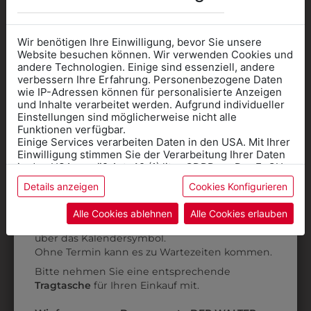
AUCH GEFALLEN
Wir benötigen Ihre Einwilligung, bevor Sie unsere
Website besuchen können. Wir verwenden Cookies und
andere Technologien. Einige sind essenziell, andere
verbessern Ihre Erfahrung. Personenbezogene Daten
wie IP-Adressen können für personalisierte Anzeigen
Informationen wenn Sie
und Inhalte verarbeitet werden. Aufgrund individueller
Einstellungen sind möglicherweise nicht alle
Kleidung
Funktionen verfügbar.
Einige Services verarbeiten Daten in den USA. Mit Ihrer
für die SCHULE
Einwilligung stimmen Sie der Verarbeitung Ihrer Daten
benötigen
in den USA gemäß Art. 49 (1) lit. a GDPR zu. Der EuGH
stuft die USA als Land mit unzureichendem Datenschutz
Details anzeigen
Cookies Konfigurieren
Online Shop
: Klick auf SCHULE in der
ein, und es besteht das Risiko, dass US-Behörden
Daten ohne Klagemöglichkeit für Europäer überwachen.
Kategorie und die richtige Schule auswählen.
Alle Cookies ablehnen
Alle Cookies erlauben
Anprobe
Vorort im Geschäft:
Termin buchen
Weitere Informationen finden sie in unserer
über das Kalendersymbol.
Datenschutzerklärung
bzw. im
Impressum
3103002S07B
3103002S00
Ohne Termin kann es zu Wartezeiten kommen.
BUNDHOSE
BUNDHOSE
Bitte nehmen Sie eine entsprechende
GROSSE GRÖSSEN
Tragtasche
für Ihren Einkauf mit.
€ 35,90
€ 39,90