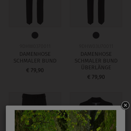
9DHW0370011
9DHW03U70011
DAMENHOSE
DAMENHOSE
SCHMALER BUND
SCHMALER BUND
ÜBERLÄNGE
€ 79,90
€ 79,90