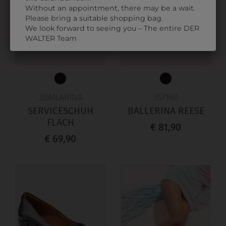
Without an appointment, there may be a wait.
Please bring a suitable shopping bag.
We look forward to seeing you – The entire DER
WALTER Team
3BAILARINA
357160
SERVICESCHUH
BALLERINA REESE
FLACH
€ 81,90
€ 69,90