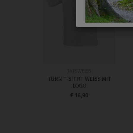
1ATSWEISS
TURN T-SHIRT WEISS MIT L
OGO
€ 16,90