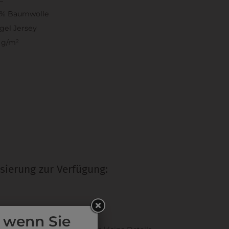
0% Baumwolle
gel Jersey
 g/m²
sierung zur Verfügung:
RUCK
 wenn Sie