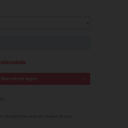
rößentabelle
n Warenkorb legen
itt
 in Brusthöhe und am linken Ärmel
C