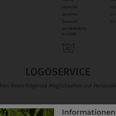
Material
10
Qualität
Sin
Gewicht
185
SICHERHEITS
---
KLASSE
LOGOSERVICE
ehen Ihnen folgende Möglichkeiten zur Personali
EMBLEM
D
Informationen