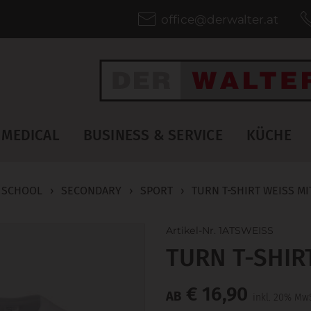
office@derwalter.at
MEDICAL
BUSINESS & SERVICE
KÜCHE
 SCHOOL
›
SECONDARY
›
SPORT
›
TURN T-SHIRT WEISS MIT
Artikel-Nr. 1ATSWEISS
TURN T-SHIRT
€ 16,90
AB
inkl. 20% MwS