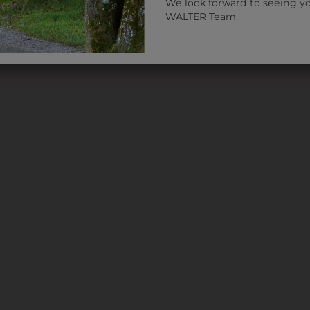
We look forward to seeing y
WALTER Team