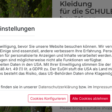
Kann gestickt oder bedruckt werden. Sehr
Per
Kleidung
s
vielseitig einsetzbar und beim Sticken wieder ab
jed
für die SCHUL
1 Stück möglich.
Stü
benötigen
Online Shop
: Klick auf SCHU
instellungen
Kategorie und die richtige 
Anprobe
Vorort im Geschäft
KÖNNTE IHNEN AUCH GEF
das Kalendersymbol.
nwilligung, bevor Sie unsere Website besuchen können. Wir v
Ohne Termin kann es zu Wa
Einige sind essenziell, andere verbessern Ihre Erfahrung. P
n für personalisierte Anzeigen und Inhalte verarbeitet werden
Bitte nehmen Sie eine ent
ungen sind möglicherweise nicht alle Funktionen verfügbar.
für Ihren Einkauf mit.
ZULETZT ANGESEHEN
eiten Daten in den USA. Mit Ihrer Einwilligung stimmen Sie der
ß Art. 49 (1) lit. a GDPR zu. Der EuGH stuft die USA als Land 
Wir freuen uns - Das gesa
es besteht das Risiko, dass US-Behörden Daten ohne Klagemögl
Information if you need S
Online Shop: Click on "SCHUL
 finden sie in unserer
Datenschutzerklärung
bzw. im
Impressu
correct school.
Fitting in-store: Book an ap
calendar icon.
Cookies Konfigurieren
Alle Cookies ablehnen
Without an appointment, the
Please bring a suitable shop