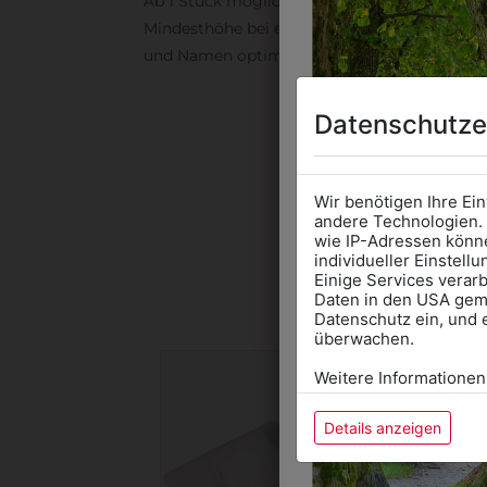
Ab 1 Stück möglich in vielen Farben. 5mm ist
Mindesthöhe bei einem Schriftzug. Für Logo
und Namen optimal. Waschbar bis zu 95°C.
Datenschutze
DAS 
Wir benötigen Ihre Ei
andere Technologien. 
wie IP-Adressen könne
individueller Einstell
Einige Services verarb
Daten in den USA gemä
Datenschutz ein, und 
überwachen.
Weitere Informationen
Details anzeigen