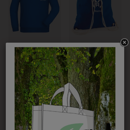
0MRJN796K01
1MRW11001
KINDER
RUCKSACK MIT
KAPUZENSWEATER
SCHULLOGO UND
MIT SCHULLOGO
VORNAME
€ 33,90
€ 17,90