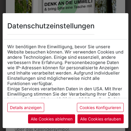
Datenschutzeinstellungen
Wir benötigen Ihre Einwilligung, bevor Sie unsere
Website besuchen können. Wir verwenden Cookies und
andere Technologien. Einige sind essenziell, andere
verbessern Ihre Erfahrung. Personenbezogene Daten
wie IP-Adressen können für personalisierte Anzeigen
Informationen wenn Sie
0MR02205501
und Inhalte verarbeitet werden. Aufgrund individueller
Einstellungen sind möglicherweise nicht alle
KINDER SPORTHOSE
Kleidung
Funktionen verfügbar.
€ 19,90
Einige Services verarbeiten Daten in den USA. Mit Ihrer
für die SCHULE
Einwilligung stimmen Sie der Verarbeitung Ihrer Daten
benötigen
in den USA gemäß Art. 49 (1) lit. a GDPR zu. Der EuGH
stuft die USA als Land mit unzureichendem Datenschutz
Details anzeigen
Cookies Konfigurieren
Online Shop
: Klick auf SCHULE in der
ein, und es besteht das Risiko, dass US-Behörden
Daten ohne Klagemöglichkeit für Europäer überwachen.
Kategorie und die richtige Schule auswählen.
Alle Cookies ablehnen
Alle Cookies erlauben
Anprobe
Vorort im Geschäft:
Termin buchen
Weitere Informationen finden sie in unserer
über das Kalendersymbol.
Datenschutzerklärung
bzw. im
Impressum