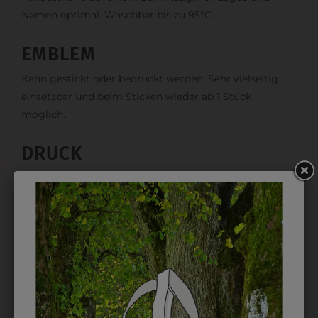
Namen optimal. Waschbar bis zu 95°C.
EMBLEM
Kann gestickt oder bedruckt werden. Sehr vielseitig
einsetzbar und beim Sticken wieder ab 1 Stück
möglich.
DRUCK
Perfekt für große Logos und für kleine Details, jedoch
kostet jede Farbe extra und ist erst ab 12 Stück
möglich. Waschbar bis zu 60°C.