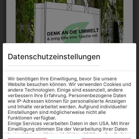
DAS KÖNNTE IHNEN
AUCH GEFALLEN
Datenschutzeinstellungen
Wir benötigen Ihre Einwilligung, bevor Sie unsere
Website besuchen können. Wir verwenden Cookies und
andere Technologien. Einige sind essenziell, andere
verbessern Ihre Erfahrung. Personenbezogene Daten
wie IP-Adressen können für personalisierte Anzeigen
Informationen wenn Sie
und Inhalte verarbeitet werden. Aufgrund individueller
0MRJN358K01
0MRJN358K02
Einstellungen sind möglicherweise nicht alle
Kleidung
Funktionen verfügbar.
KINDER
KINDER
Einige Services verarbeiten Daten in den USA. Mit Ihrer
für die SCHULE
FUNKTIONSSHIRT
FUNKTIONSSHIRT
FU
Einwilligung stimmen Sie der Verarbeitung Ihrer Daten
MIT SCHULLOGO
MIT SCHULLOGO
MI
benötigen
in den USA gemäß Art. 49 (1) lit. a GDPR zu. Der EuGH