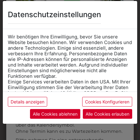
DAS KÖNNTE IHNEN
Datenschutzeinstellungen
AUCH GEFALLEN
Wir benötigen Ihre Einwilligung, bevor Sie unsere
Website besuchen können. Wir verwenden Cookies und
andere Technologien. Einige sind essenziell, andere
verbessern Ihre Erfahrung. Personenbezogene Daten
wie IP-Adressen können für personalisierte Anzeigen
Informationen wenn Sie
und Inhalte verarbeitet werden. Aufgrund individueller
Einstellungen sind möglicherweise nicht alle
Kleidung
Funktionen verfügbar.
Einige Services verarbeiten Daten in den USA. Mit Ihrer
für die SCHULE
Einwilligung stimmen Sie der Verarbeitung Ihrer Daten
benötigen
in den USA gemäß Art. 49 (1) lit. a GDPR zu. Der EuGH
stuft die USA als Land mit unzureichendem Datenschutz
Details anzeigen
Cookies Konfigurieren
Online Shop
: Klick auf SCHULE in der
ein, und es besteht das Risiko, dass US-Behörden
Daten ohne Klagemöglichkeit für Europäer überwachen.
Kategorie und die richtige Schule auswählen.
Alle Cookies ablehnen
Alle Cookies erlauben
Anprobe
Vorort im Geschäft:
Termin buchen
Weitere Informationen finden sie in unserer
über das Kalendersymbol.
365132
302091018
Datenschutzerklärung
bzw. im
Impressum
Ohne Termin kann es zu Wartezeiten kommen.
REGENJACKE
SOFTSHELLJACKE