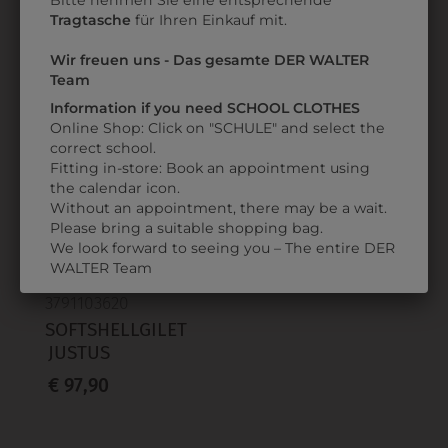
Bitte nehmen Sie eine entsprechende
UNGEFÜTTERT
ORANGE
Tragtasche
für Ihren Einkauf mit.
€ 17,90
€ 49,90
Wir freuen uns - Das gesamte DER WALTER
Team
Information if you need SCHOOL CLOTHES
ZULETZT ANGESEHEN
Online Shop: Click on "SCHULE" and select the
correct school.
Fitting in-store: Book an appointment using
the calendar icon.
Without an appointment, there may be a wait.
Please bring a suitable shopping bag.
We look forward to seeing you – The entire DER
WALTER Team
3791103620
SOFTSHELLGILET
JUSTUS
€ 97,90