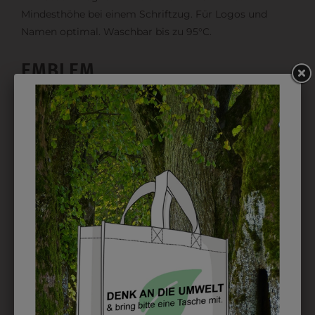
Mindesthöhe bei einem Schriftzug. Für Logos und
Namen optimal. Waschbar bis zu 95°C.
EMBLEM
Kann gestickt oder bedruckt werden. Sehr vielseitig
einsetzbar und beim Sticken wieder ab 1 Stück
möglich.
DRUCK
Perfekt für große Logos und für kleine Details, jedoch
kostet jede Farbe extra und ist erst ab 12 Stück
möglich. Waschbar bis zu 60°C.