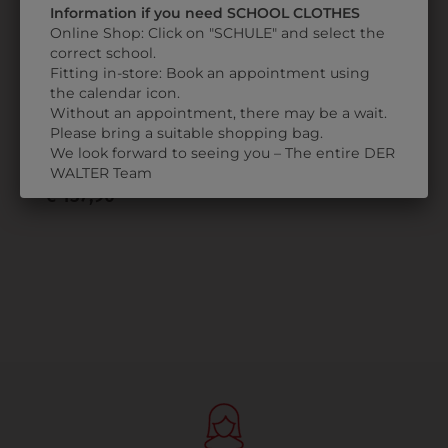
Information if you need SCHOOL CLOTHES
Online Shop: Click on "SCHULE" and select the
correct school.
Fitting in-store: Book an appointment using
the calendar icon.
35462
Without an appointment, there may be a wait.
Please bring a suitable shopping bag.
SNEAKER
We look forward to seeing you – The entire DER
SPOCK
WALTER Team
€ 137,90