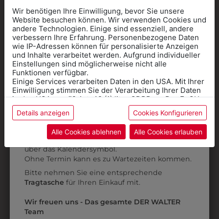
Wir benötigen Ihre Einwilligung, bevor Sie unsere
Website besuchen können. Wir verwenden Cookies und
andere Technologien. Einige sind essenziell, andere
verbessern Ihre Erfahrung. Personenbezogene Daten
wie IP-Adressen können für personalisierte Anzeigen
Informationen wenn Sie
und Inhalte verarbeitet werden. Aufgrund individueller
Einstellungen sind möglicherweise nicht alle
Kleidung
Funktionen verfügbar.
Einige Services verarbeiten Daten in den USA. Mit Ihrer
für die SCHULE
Einwilligung stimmen Sie der Verarbeitung Ihrer Daten
benötigen
in den USA gemäß Art. 49 (1) lit. a GDPR zu. Der EuGH
stuft die USA als Land mit unzureichendem Datenschutz
Details anzeigen
Cookies Konfigurieren
315010111
315010112
Online Shop
: Klick auf SCHULE in der
ein, und es besteht das Risiko, dass US-Behörden
Daten ohne Klagemöglichkeit für Europäer überwachen.
Kategorie und die richtige Schule auswählen.
PANTOFFEL SAN
PANTOFFEL SAN
Alle Cookies ablehnen
Alle Cookies erlauben
DUTY
DUTY
Anprobe
Vorort im Geschäft:
Termin buchen
Weitere Informationen finden sie in unserer
über das Kalendersymbol.
Datenschutzerklärung
bzw. im
Impressum
€ 105,90
€ 105,90
Ohne Termin kann es zu Wartezeiten kommen.
Bitte nehmen Sie eine entsprechende
Tragtasche
für Ihren Einkauf mit.
ZULETZT ANGESEHEN
Wir freuen uns - Das gesamte DER WALTER
Team