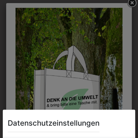
möglich.
DRUCK
Perfekt für große Logos und für kleine Details, jedoch
kostet jede Farbe extra und ist erst ab 12 Stück
möglich. Waschbar bis zu 60°C.
DAS KÖNNTE IHNEN
AUCH GEFALLEN
Datenschutzeinstellungen