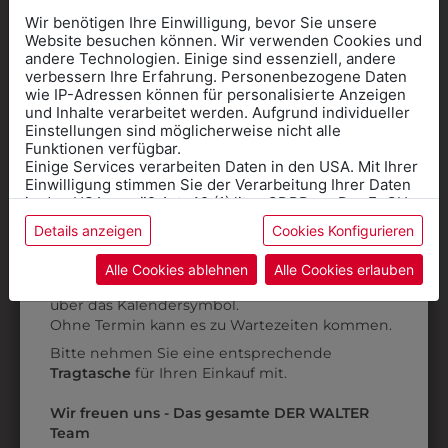
Wir benötigen Ihre Einwilligung, bevor Sie unsere
Website besuchen können. Wir verwenden Cookies und
andere Technologien. Einige sind essenziell, andere
verbessern Ihre Erfahrung. Personenbezogene Daten
wie IP-Adressen können für personalisierte Anzeigen
Informationen wenn Sie
und Inhalte verarbeitet werden. Aufgrund individueller
Einstellungen sind möglicherweise nicht alle
Kleidung
Funktionen verfügbar.
Einige Services verarbeiten Daten in den USA. Mit Ihrer
für die SCHULE
Einwilligung stimmen Sie der Verarbeitung Ihrer Daten
benötigen
in den USA gemäß Art. 49 (1) lit. a GDPR zu. Der EuGH
stuft die USA als Land mit unzureichendem Datenschutz
Details anzeigen
Cookies Konfigurieren
315010111
315010112
Online Shop
: Klick auf SCHULE in der
ein, und es besteht das Risiko, dass US-Behörden
Daten ohne Klagemöglichkeit für Europäer überwachen.
Kategorie und die richtige Schule auswählen.
PANTOFFEL SAN
PANTOFFEL SAN
Alle Cookies ablehnen
Alle Cookies erlauben
DUTY
DUTY
Anprobe
Vorort im Geschäft:
Termin buchen
Weitere Informationen finden sie in unserer
über das Kalendersymbol.
Datenschutzerklärung
bzw. im
Impressum
€ 105,90
€ 105,90
Ohne Termin kann es zu Wartezeiten kommen.
Bitte nehmen Sie eine entsprechende
Tragtasche
für Ihren Einkauf mit.
ZULETZT ANGESEHEN
Wir freuen uns - Das gesamte DER WALTER
Team