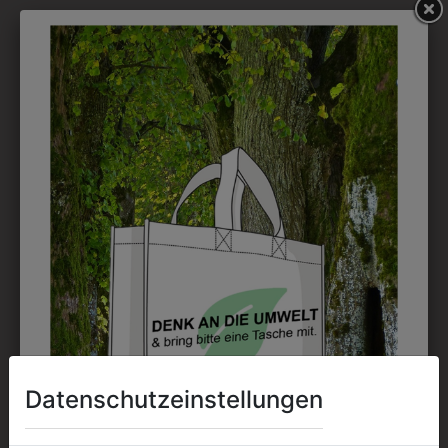
möglich.
DRUCK
Perfekt für große Logos und für kleine Details, jedoch
kostet jede Farbe extra und ist erst ab 12 Stück
möglich. Waschbar bis zu 60°C.
DAS KÖNNTE IHNEN
AUCH GEFALLEN
Datenschutzeinstellungen