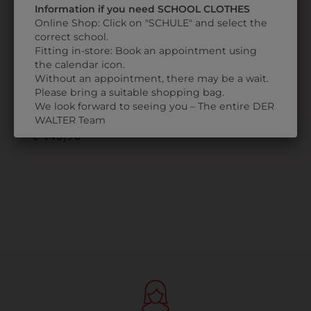
Information if you need SCHOOL CLOTHES
Online Shop: Click on "SCHULE" and select the
correct school.
Fitting in-store: Book an appointment using
the calendar icon.
35362
Without an appointment, there may be a wait.
Please bring a suitable shopping bag.
SNEAKER
We look forward to seeing you – The entire DER
SPOCK
WALTER Team
€ 145,90