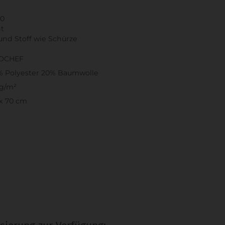
40
ht
nd Stoff wie Schürze
OCHEF
% Polyester 20% Baumwolle
0g/m²
x 70 cm