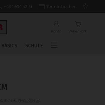
+43 1 604 42 31
Termin buchen
Konto
Warenkorb
BASICS
SCHULE
CM
t. und exkl.
Versandkosten