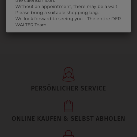
the calendar icon.
€ 25,90
Without an appointment, there may be a wait.
Please bring a suitable shopping bag.
We look forward to seeing you – The entire DER
WALTER Team
PERSÖNLICHER SERVICE
ONLINE KAUFEN & SELBST ABHOLEN