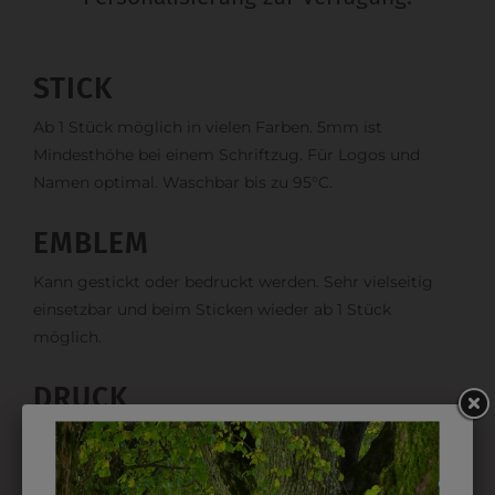
STICK
Ab 1 Stück möglich in vielen Farben. 5mm ist
Mindesthöhe bei einem Schriftzug. Für Logos und
Namen optimal. Waschbar bis zu 95°C.
EMBLEM
Kann gestickt oder bedruckt werden. Sehr vielseitig
einsetzbar und beim Sticken wieder ab 1 Stück
möglich.
DRUCK
Perfekt für große Logos und für kleine Details, jedoch
kostet jede Farbe extra und ist erst ab 12 Stück
möglich. Waschbar bis zu 60°C.