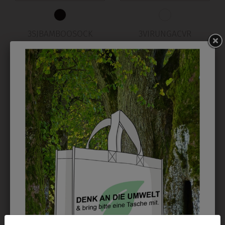
3SJBAMBOOSOCK
3VIRUNGACVR
SOCKEN BAMBOO
SCHUTZBRILLE
€ 11,90
€ 5,00