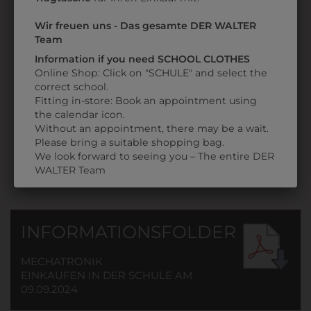
Wir freuen uns - Das gesamte DER WALTER
1HTL302936001
1HTL3SWEATER
Team
SHIRT NEW CLASSIC
KAPUZENSWEATER
Information if you need SCHOOL CLOTHES
MIT SCHULLOGO
MIT SCHULLOGO
Online Shop: Click on "SCHULE" and select the
correct school.
€ 17,90
€ 41,90
Fitting in-store: Book an appointment using
the calendar icon.
Without an appointment, there may be a wait.
Please bring a suitable shopping bag.
We look forward to seeing you – The entire DER
WALTER Team
INFORMATIONSFOLDER
MECHATRONIK
EINKAUFEN IN DER SCHULE AM
09.09.2024