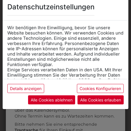
Datenschutzeinstellungen
3878840
39000526
HANGSCHLOSS
WASCHSANDTUBE
Wir benötigen Ihre Einwilligung, bevor Sie unsere
40MM
250ML
Website besuchen können. Wir verwenden Cookies und
€ 6,90
€ 9,90
andere Technologien. Einige sind essenziell, andere
verbessern Ihre Erfahrung. Personenbezogene Daten
wie IP-Adressen können für personalisierte Anzeigen
Informationen wenn Sie
und Inhalte verarbeitet werden. Aufgrund individueller
Einstellungen sind möglicherweise nicht alle
Kleidung
Funktionen verfügbar.
Einige Services verarbeiten Daten in den USA. Mit Ihrer
für die SCHULE
Einwilligung stimmen Sie der Verarbeitung Ihrer Daten
benötigen
in den USA gemäß Art. 49 (1) lit. a GDPR zu. Der EuGH
stuft die USA als Land mit unzureichendem Datenschutz
Details anzeigen
Cookies Konfigurieren
Online Shop
: Klick auf SCHULE in der
ein, und es besteht das Risiko, dass US-Behörden
Daten ohne Klagemöglichkeit für Europäer überwachen.
Kategorie und die richtige Schule auswählen.
Alle Cookies ablehnen
Alle Cookies erlauben
Anprobe
Vorort im Geschäft:
Termin buchen
Weitere Informationen finden sie in unserer
über das Kalendersymbol.
Datenschutzerklärung
bzw. im
Impressum
Ohne Termin kann es zu Wartezeiten kommen.
Bitte nehmen Sie eine entsprechende
Tragtasche
für Ihren Einkauf mit.