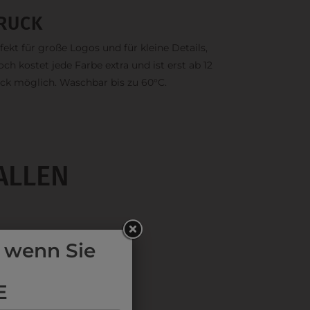
RUCK
fekt für große Logos und für kleine Details,
och kostet jede Farbe extra und ist erst ab 12
ck möglich. Waschbar bis zu 60°C.
ALLEN
 wenn Sie
E