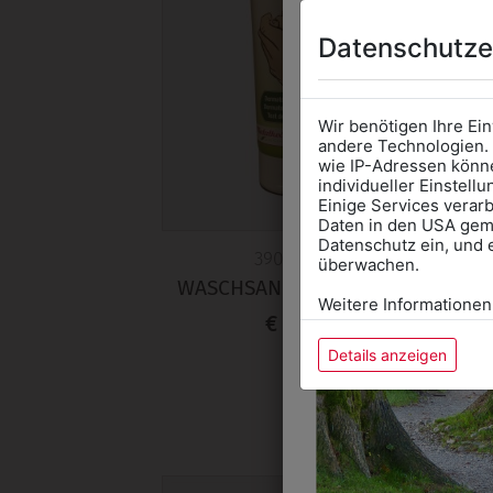
Datenschutze
Wir benötigen Ihre Ei
andere Technologien. 
wie IP-Adressen könne
individueller Einstell
Einige Services verarb
Daten in den USA gemä
Datenschutz ein, und 
39000526
überwachen.
WASCHSANDTUBE 250ML
Weitere Informationen
€ 9,90
Details anzeigen