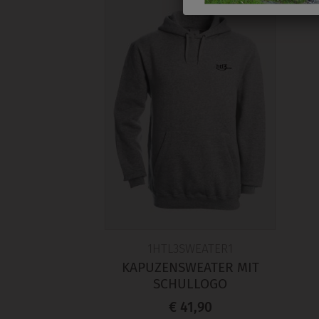
1HTL3SWEATER1
KAPUZENSWEATER MIT
SCHULLOGO
€ 41,90