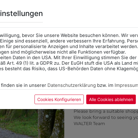
benötigen
Online Shop
: Klick auf SCHU
instellungen
Kategorie und die richtige 
Anprobe
Vorort im Geschäft
das Kalendersymbol.
nwilligung, bevor Sie unsere Website besuchen können. Wir v
Ohne Termin kann es zu Wa
Einige sind essenziell, andere verbessern Ihre Erfahrung. P
n für personalisierte Anzeigen und Inhalte verarbeitet werden
Bitte nehmen Sie eine ent
ungen sind möglicherweise nicht alle Funktionen verfügbar.
für Ihren Einkauf mit.
eiten Daten in den USA. Mit Ihrer Einwilligung stimmen Sie der
ß Art. 49 (1) lit. a GDPR zu. Der EuGH stuft die USA als Land 
Wir freuen uns - Das gesa
es besteht das Risiko, dass US-Behörden Daten ohne Klagemögl
Information if you need S
Online Shop: Click on "SCHUL
 finden sie in unserer
Datenschutzerklärung
bzw. im
Impressu
correct school.
Fitting in-store: Book an ap
calendar icon.
Cookies Konfigurieren
Alle Cookies ablehnen
Without an appointment, the
ZULETZT ANGESEHEN
Please bring a suitable shop
We look forward to seeing y
WALTER Team