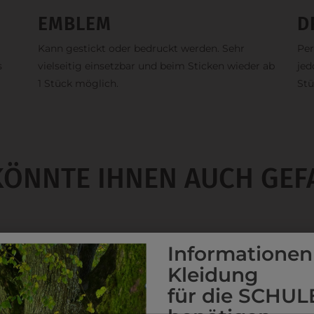
EMBLEM
D
Kann gestickt oder bedruckt werden. Sehr
Per
s
vielseitig einsetzbar und beim Sticken wieder ab
jed
1 Stück möglich.
Stü
KÖNNTE IHNEN AUCH GEF
Informationen
Kleidung
für die SCHUL