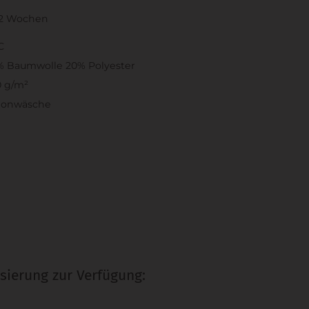
. 2 Wochen
C
% Baumwolle 20% Polyester
0 g/m²
honwäsche
sierung zur Verfügung: