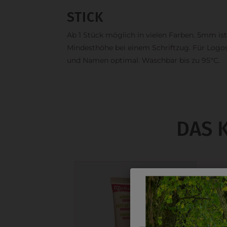
STICK
Ab 1 Stück möglich in vielen Farben. 5mm ist
Mindesthöhe bei einem Schriftzug. Für Logo
und Namen optimal. Waschbar bis zu 95°C.
DAS 