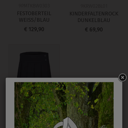
9PMTKBW0303
9KRW02BL01
FESTOBERTEIL
KINDERFALTENROCK
WEISS/BLAU
DUNKELBLAU
€ 129,90
€ 69,90