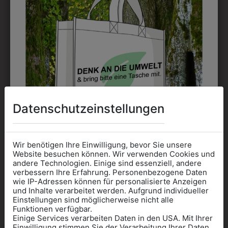
9KRW04BL01
KINDERFALTENROCK
DUNKELBLAU
€ 69,90
Datenschutzeinstellungen
Wir benötigen Ihre Einwilligung, bevor Sie unsere
INFORMATIONSFOLDER
Website besuchen können. Wir verwenden Cookies und
andere Technologien. Einige sind essenziell, andere
verbessern Ihre Erfahrung. Personenbezogene Daten
ZUM DOWNLOADEN
wie IP-Adressen können für personalisierte Anzeigen
Informationen wenn Sie
und Inhalte verarbeitet werden. Aufgrund individueller
Einstellungen sind möglicherweise nicht alle
Kleidung
Funktionen verfügbar.
Einige Services verarbeiten Daten in den USA. Mit Ihrer
für die SCHULE
Einwilligung stimmen Sie der Verarbeitung Ihrer Daten