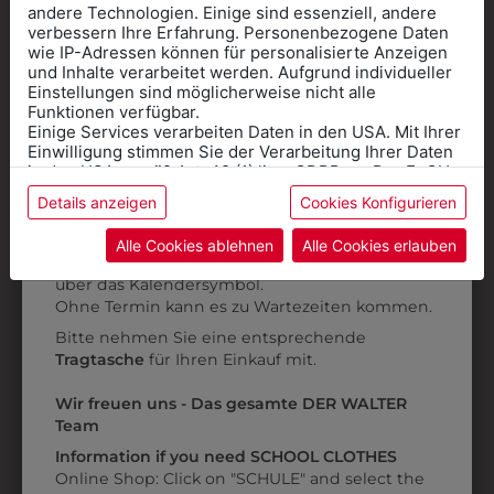
andere Technologien. Einige sind essenziell, andere
9KHW036825
9KRW0361
verbessern Ihre Erfahrung. Personenbezogene Daten
SKORT NAVY
KINDERWICKELROCK
wie IP-Adressen können für personalisierte Anzeigen
Informationen wenn Sie
KARO BLACKWATCH
und Inhalte verarbeitet werden. Aufgrund individueller
€ 67,90
Einstellungen sind möglicherweise nicht alle
Kleidung
€ 69,90
Funktionen verfügbar.
Einige Services verarbeiten Daten in den USA. Mit Ihrer
für die SCHULE
Einwilligung stimmen Sie der Verarbeitung Ihrer Daten
benötigen
in den USA gemäß Art. 49 (1) lit. a GDPR zu. Der EuGH
stuft die USA als Land mit unzureichendem Datenschutz
Details anzeigen
Cookies Konfigurieren
Online Shop
: Klick auf SCHULE in der
ein, und es besteht das Risiko, dass US-Behörden
Daten ohne Klagemöglichkeit für Europäer überwachen.
Kategorie und die richtige Schule auswählen.
Alle Cookies ablehnen
Alle Cookies erlauben
Anprobe
Vorort im Geschäft:
Termin buchen
Weitere Informationen finden sie in unserer
über das Kalendersymbol.
Datenschutzerklärung
bzw. im
Impressum
Ohne Termin kann es zu Wartezeiten kommen.
Bitte nehmen Sie eine entsprechende
Tragtasche
für Ihren Einkauf mit.
Wir freuen uns - Das gesamte DER WALTER
Team
Information if you need SCHOOL CLOTHES
Online Shop: Click on "SCHULE" and select the