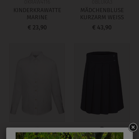
0KRAW4116
0BLUKA3
KINDERKRAWATTE
MÄDCHENBLUSE
MARINE
KURZARM WEISS
€ 23,90
€ 43,90