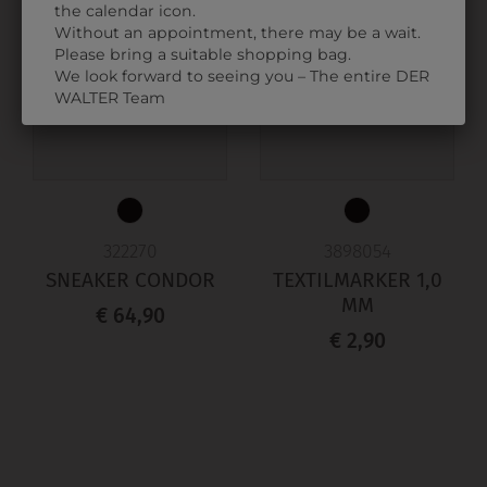
the calendar icon.
Without an appointment, there may be a wait.
Please bring a suitable shopping bag.
We look forward to seeing you – The entire DER
WALTER Team
322270
3898054
SNEAKER CONDOR
TEXTILMARKER 1,0
MM
€ 64,90
€ 2,90