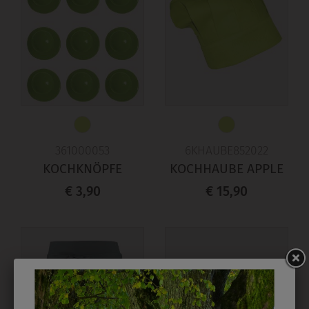
361000053
6KHAUBE852022
KOCHKNÖPFE
KOCHHAUBE APPLE
€ 3,90
€ 15,90