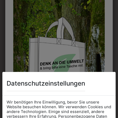
1TUHSW4501
3QUARTERM96
HALBSCHÜRZE 45
SOCKEN 3ER PACK
CM MIT LOGO- +
€ 9,90
NAMENSSTICK
€ 24,90
Datenschutzeinstellungen
Wir benötigen Ihre Einwilligung, bevor Sie unsere
Website besuchen können. Wir verwenden Cookies und
andere Technologien. Einige sind essenziell, andere
verbessern Ihre Erfahrung. Personenbezogene Daten