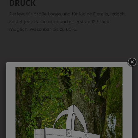
DRUCK
Perfekt für große Logos und für kleine Details, jedoch
kostet jede Farbe extra und ist erst ab 12 Stück
möglich. Waschbar bis zu 60°C.
DAS KÖNNTE IHNEN
AUCH GEFALLEN