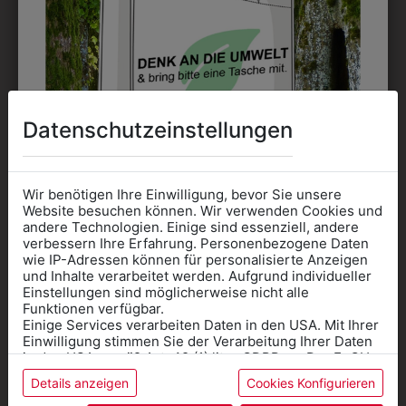
Datenschutzeinstellungen
361000039
359506400050
KOCHKNÖPFE
DREIECKSTUCH
H
Wir benötigen Ihre Einwilligung, bevor Sie unsere
€ 3,90
€ 28,90
Website besuchen können. Wir verwenden Cookies und
andere Technologien. Einige sind essenziell, andere
verbessern Ihre Erfahrung. Personenbezogene Daten
wie IP-Adressen können für personalisierte Anzeigen
Informationen wenn Sie
und Inhalte verarbeitet werden. Aufgrund individueller
ZULETZT ANGESEHEN
Einstellungen sind möglicherweise nicht alle
Kleidung
Funktionen verfügbar.
Einige Services verarbeiten Daten in den USA. Mit Ihrer
für die SCHULE
Einwilligung stimmen Sie der Verarbeitung Ihrer Daten
benötigen
in den USA gemäß Art. 49 (1) lit. a GDPR zu. Der EuGH
stuft die USA als Land mit unzureichendem Datenschutz
Details anzeigen
Cookies Konfigurieren
Online Shop
: Klick auf SCHULE in der
ein, und es besteht das Risiko, dass US-Behörden