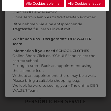
Daten ohne Klagemöglichkeit für Europäer überwachen.
Kategorie und die richtige Schule auswählen.
Alle Cookies ablehnen
Alle Cookies erlauben
Anprobe
Vorort im Geschäft:
Termin buchen
Weitere Informationen finden sie in unserer
371286
über das Kalendersymbol.
Datenschutzerklärung
bzw. im
Impressum
Ohne Termin kann es zu Wartezeiten kommen.
KOCHKNOPF
MOTIV
Bitte nehmen Sie eine entsprechende
Tragtasche
für Ihren Einkauf mit.
€ 9,90
Wir freuen uns - Das gesamte DER WALTER
Team
Information if you need SCHOOL CLOTHES
Online Shop: Click on "SCHULE" and select the
correct school.
Fitting in-store: Book an appointment using
the calendar icon.
Without an appointment, there may be a wait.
Please bring a suitable shopping bag.
We look forward to seeing you – The entire DER
WALTER Team
PERSÖNLICHER SERVICE