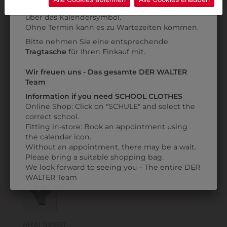
Anprobe
Vorort im Geschäft:
Termin buchen
Weitere Informationen finden sie in unserer
über das Kalendersymbol.
Datenschutzerklärung
bzw. im
Impressum
Ohne Termin kann es zu Wartezeiten kommen.
Bitte nehmen Sie eine entsprechende
Tragtasche
für Ihren Einkauf mit.
361000039
359506400050
KOCHKNÖPFE
DREIECKSTUCH
H
Wir freuen uns - Das gesamte DER WALTER
Team
€ 3,90
€ 28,90
Information if you need SCHOOL CLOTHES
Online Shop: Click on "SCHULE" and select the
correct school.
Fitting in-store: Book an appointment using
ZULETZT ANGESEHEN
the calendar icon.
Without an appointment, there may be a wait.
Please bring a suitable shopping bag.
We look forward to seeing you – The entire DER
WALTER Team
6HALS9980