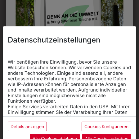
kostet jede Farbe extra und ist erst ab 12 Stück
möglich. Waschbar bis zu 60°C.
Datenschutzeinstellungen
DAS KÖNNTE IHNEN
Wir benötigen Ihre Einwilligung, bevor Sie unsere
Website besuchen können. Wir verwenden Cookies und
AUCH GEFALLEN
andere Technologien. Einige sind essenziell, andere
verbessern Ihre Erfahrung. Personenbezogene Daten
wie IP-Adressen können für personalisierte Anzeigen
Informationen wenn Sie
und Inhalte verarbeitet werden. Aufgrund individueller
Einstellungen sind möglicherweise nicht alle
Kleidung
Funktionen verfügbar.
Einige Services verarbeiten Daten in den USA. Mit Ihrer
für die SCHULE
Einwilligung stimmen Sie der Verarbeitung Ihrer Daten
benötigen
in den USA gemäß Art. 49 (1) lit. a GDPR zu. Der EuGH
stuft die USA als Land mit unzureichendem Datenschutz
Details anzeigen
Cookies Konfigurieren
Online Shop
: Klick auf SCHULE in der
ein, und es besteht das Risiko, dass US-Behörden
Daten ohne Klagemöglichkeit für Europäer überwachen.
Kategorie und die richtige Schule auswählen.
Alle Cookies ablehnen
Alle Cookies erlauben