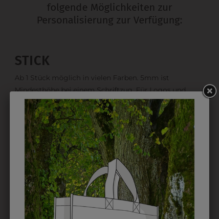
folgende Möglichkeiten zur
Personalisierung zur Verfügung:
STICK
Ab 1 Stück möglich in vielen Farben. 5mm ist
Mindesthöhe bei einem Schriftzug. Für Logos und
Namen optimal. Waschbar bis zu 95°C.
EMBLEM
Kann gestickt oder bedruckt werden. Sehr vielseitig
einsetzbar und beim Sticken wieder ab 1 Stück
möglich.
DRUCK
Perfekt für große Logos und für kleine Details, jedoch