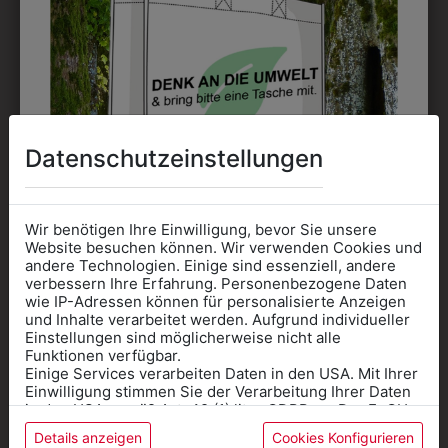
Datenschutzeinstellungen
361000039
359506400050
Wir benötigen Ihre Einwilligung, bevor Sie unsere
Website besuchen können. Wir verwenden Cookies und
KOCHKNÖPFE
DREIECKSTUCH
H
andere Technologien. Einige sind essenziell, andere
€ 3,90
€ 28,90
verbessern Ihre Erfahrung. Personenbezogene Daten
wie IP-Adressen können für personalisierte Anzeigen
Informationen wenn Sie
und Inhalte verarbeitet werden. Aufgrund individueller
Einstellungen sind möglicherweise nicht alle
Kleidung
Funktionen verfügbar.
ZULETZT ANGESEHEN
Einige Services verarbeiten Daten in den USA. Mit Ihrer
für die SCHULE
Einwilligung stimmen Sie der Verarbeitung Ihrer Daten
benötigen
in den USA gemäß Art. 49 (1) lit. a GDPR zu. Der EuGH
stuft die USA als Land mit unzureichendem Datenschutz
Details anzeigen
Cookies Konfigurieren
Online Shop
: Klick auf SCHULE in der
ein, und es besteht das Risiko, dass US-Behörden