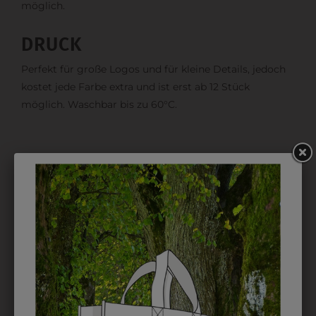
möglich.
DRUCK
Perfekt für große Logos und für kleine Details, jedoch
kostet jede Farbe extra und ist erst ab 12 Stück
möglich. Waschbar bis zu 60°C.
DAS KÖNNTE IHNEN
AUCH GEFALLEN