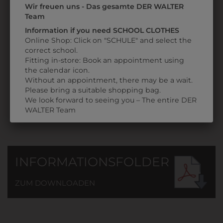
Wir freuen uns - Das gesamte DER WALTER
1M9KJW1201
Team
KOCHJACKE
Information if you need SCHOOL CLOTHES
MIT
Online Shop: Click on "SCHULE" and select the
SCHULLOGO
correct school.
Fitting in-store: Book an appointment using
€ 54,90
the calendar icon.
Without an appointment, there may be a wait.
Please bring a suitable shopping bag.
We look forward to seeing you – The entire DER
WALTER Team
INFORMATIONSFOLDER
ZUM DOWNLOADEN