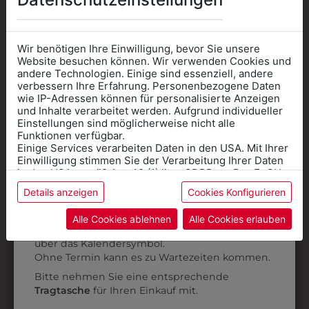
Wir benötigen Ihre Einwilligung, bevor Sie unsere
Website besuchen können. Wir verwenden Cookies und
andere Technologien. Einige sind essenziell, andere
verbessern Ihre Erfahrung. Personenbezogene Daten
6H098170
wie IP-Adressen können für personalisierte Anzeigen
Informationen wenn Sie
und Inhalte verarbeitet werden. Aufgrund individueller
KOCHHOSE
Einstellungen sind möglicherweise nicht alle
Kleidung
DUNKELBLAU
Funktionen verfügbar.
Einige Services verarbeiten Daten in den USA. Mit Ihrer
für die SCHULE
€ 47,90
Einwilligung stimmen Sie der Verarbeitung Ihrer Daten
benötigen
in den USA gemäß Art. 49 (1) lit. a GDPR zu. Der EuGH
stuft die USA als Land mit unzureichendem Datenschutz
Details anzeigen
Cookies Konfigurieren
ZULETZT ANGESEHEN
Online Shop
: Klick auf SCHULE in der
ein, und es besteht das Risiko, dass US-Behörden
Daten ohne Klagemöglichkeit für Europäer überwachen.
Kategorie und die richtige Schule auswählen.
Alle Cookies ablehnen
Alle Cookies erlauben
Anprobe
Vorort im Geschäft:
Termin buchen
Weitere Informationen finden sie in unserer
über das Kalendersymbol.
Datenschutzerklärung
bzw. im
Impressum
Ohne Termin kann es zu Wartezeiten kommen.
Bitte nehmen Sie eine entsprechende
Tragtasche
für Ihren Einkauf mit.