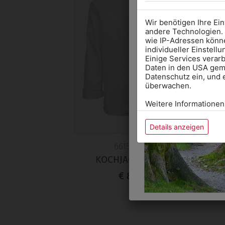
Wir benötigen Ihre Ei
andere Technologien. 
wie IP-Adressen könne
individueller Einstell
Einige Services verarb
Daten in den USA gemä
Datenschutz ein, und 
überwachen.
Weitere Informationen
Details anzeigen
661500002
KOCHJACKE WEISS
€ 89,90