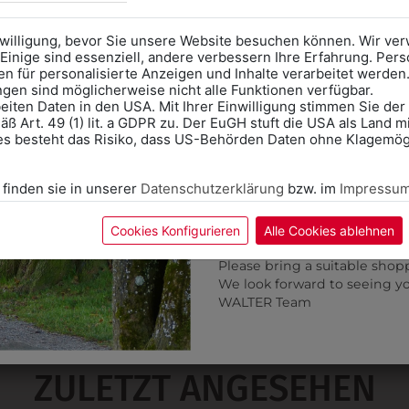
Anprobe
Vorort im Geschäft
das Kalendersymbol.
nwilligung, bevor Sie unsere Website besuchen können. Wir v
Ohne Termin kann es zu Wa
Einige sind essenziell, andere verbessern Ihre Erfahrung. P
n für personalisierte Anzeigen und Inhalte verarbeitet werden
Bitte nehmen Sie eine ent
ungen sind möglicherweise nicht alle Funktionen verfügbar.
für Ihren Einkauf mit.
eiten Daten in den USA. Mit Ihrer Einwilligung stimmen Sie der
ß Art. 49 (1) lit. a GDPR zu. Der EuGH stuft die USA als Land 
Wir freuen uns - Das gesa
es besteht das Risiko, dass US-Behörden Daten ohne Klagemögl
Information if you need S
Online Shop: Click on "SCHUL
 finden sie in unserer
Datenschutzerklärung
bzw. im
Impressu
correct school.
Fitting in-store: Book an ap
calendar icon.
Cookies Konfigurieren
Alle Cookies ablehnen
Without an appointment, the
6KJ09T70095
6KJW12T9000
Please bring a suitable shop
We look forward to seeing y
KOCHJACKE SLIM
KOCHJACKE DRUCKER 
WALTER Team
€ 79,90
€ 79,90
ZULETZT ANGESEHEN