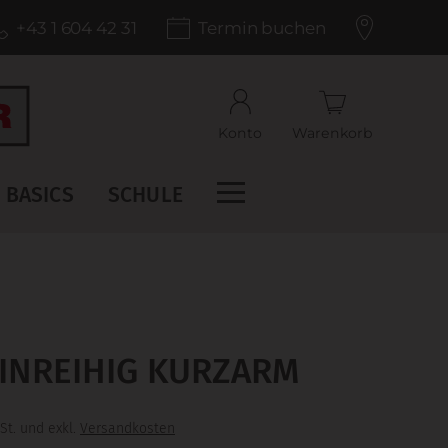
+43 1 604 42 31
Termin buchen
Konto
Warenkorb
BASICS
SCHULE
INREIHIG KURZARM
St. und exkl.
Versandkosten