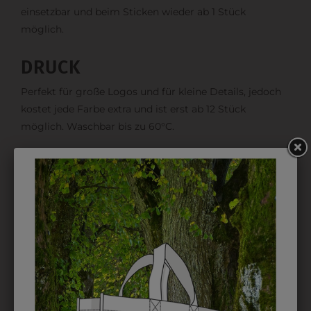
einsetzbar und beim Sticken wieder ab 1 Stück
möglich.
DRUCK
Perfekt für große Logos und für kleine Details, jedoch
kostet jede Farbe extra und ist erst ab 12 Stück
möglich. Waschbar bis zu 60°C.
DAS KÖNNTE IHNEN
AUCH GEFALLEN