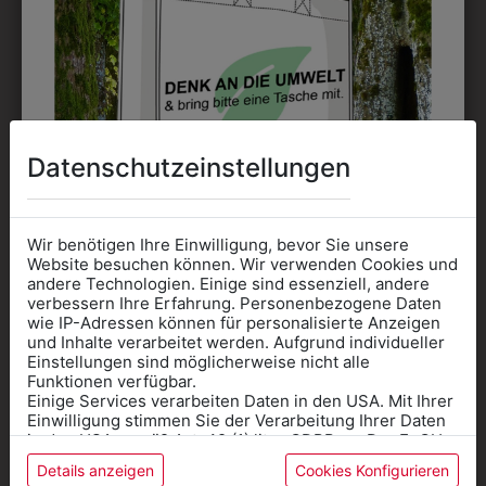
Datenschutzeinstellungen
Wir benötigen Ihre Einwilligung, bevor Sie unsere
Website besuchen können. Wir verwenden Cookies und
0MRPO1KA
0MRKIH01LA01
andere Technologien. Einige sind essenziell, andere
verbessern Ihre Erfahrung. Personenbezogene Daten
KINDERPOLO
KNABENHEMD MIT
wie IP-Adressen können für personalisierte Anzeigen
KURZARM WEISS
SCHULLOGO
Informationen wenn Sie
und Inhalte verarbeitet werden. Aufgrund individueller
MIT LOGO
Einstellungen sind möglicherweise nicht alle
€ 51,90
Kleidung
Funktionen verfügbar.
€ 29,90
Einige Services verarbeiten Daten in den USA. Mit Ihrer
für die SCHULE
Einwilligung stimmen Sie der Verarbeitung Ihrer Daten
benötigen
in den USA gemäß Art. 49 (1) lit. a GDPR zu. Der EuGH
stuft die USA als Land mit unzureichendem Datenschutz
ZULETZT ANGESEHEN
Details anzeigen
Cookies Konfigurieren
Online Shop
: Klick auf SCHULE in der
ein, und es besteht das Risiko, dass US-Behörden