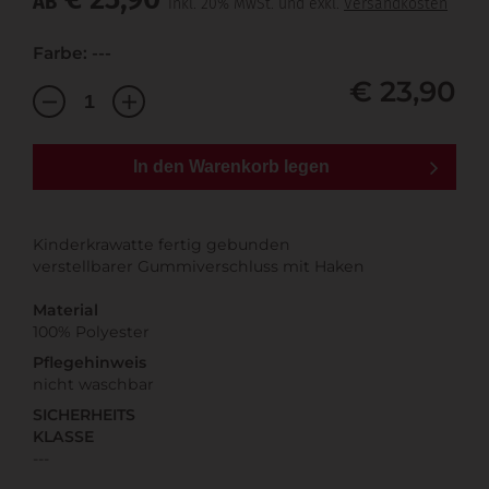
AB
inkl. 20% MwSt. und exkl.
Versandkosten
Farbe: ---
€ 23,90
In den Warenkorb legen
Kinderkrawatte fertig gebunden
verstellbarer Gummiverschluss mit Haken
Material
100% Polyester
Pflegehinweis
nicht waschbar
SICHERHEITS
KLASSE
---