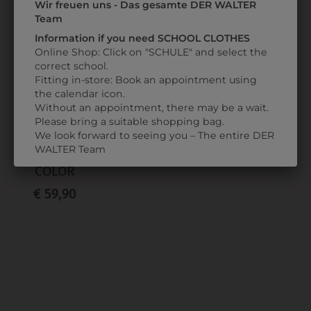
Wir freuen uns - Das gesamte DER WALTER
ZULETZT ANGESEHEN
Team
Information if you need SCHOOL CLOTHES
Online Shop: Click on "SCHULE" and select the
correct school.
Fitting in-store: Book an appointment using
the calendar icon.
Without an appointment, there may be a wait.
Please bring a suitable shopping bag.
We look forward to seeing you – The entire DER
31719008839
WALTER Team
KELLNERGELDTASCHE
COLOR
€ 59,90