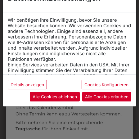
Wir benötigen Ihre Einwilligung, bevor Sie unsere
Website besuchen können. Wir verwenden Cookies und
andere Technologien. Einige sind essenziell, andere
verbessern Ihre Erfahrung. Personenbezogene Daten
wie IP-Adressen können für personalisierte Anzeigen
Informationen wenn Sie
und Inhalte verarbeitet werden. Aufgrund individueller
Einstellungen sind möglicherweise nicht alle
Kleidung
Funktionen verfügbar.
Einige Services verarbeiten Daten in den USA. Mit Ihrer
für die SCHULE
Einwilligung stimmen Sie der Verarbeitung Ihrer Daten
benötigen
in den USA gemäß Art. 49 (1) lit. a GDPR zu. Der EuGH
stuft die USA als Land mit unzureichendem Datenschutz
Details anzeigen
Cookies Konfigurieren
Online Shop
: Klick auf SCHULE in der
ein, und es besteht das Risiko, dass US-Behörden
Daten ohne Klagemöglichkeit für Europäer überwachen.
Kategorie und die richtige Schule auswählen.
Alle Cookies ablehnen
Alle Cookies erlauben
3022799
3HH384025
Anprobe
Vorort im Geschäft:
Termin buchen
Weitere Informationen finden sie in unserer
KELLNERTASCHE
HOSENTRÄGER
K
über das Kalendersymbol.
Datenschutzerklärung
bzw. im
Impressum
SCHWARZ
Ohne Termin kann es zu Wartezeiten kommen.
€ 43,90
Bitte nehmen Sie eine entsprechende
€ 18,90
Tragtasche
für Ihren Einkauf mit.