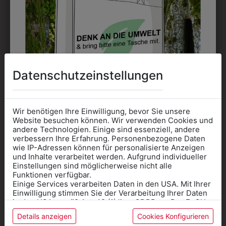
Datenschutzeinstellungen
3022799
3HH384025
KELLNERTASCHE
HOSENTRÄGER
K
Wir benötigen Ihre Einwilligung, bevor Sie unsere
SCHWARZ
Website besuchen können. Wir verwenden Cookies und
€ 43,90
andere Technologien. Einige sind essenziell, andere
€ 18,90
verbessern Ihre Erfahrung. Personenbezogene Daten
wie IP-Adressen können für personalisierte Anzeigen
Informationen wenn Sie
und Inhalte verarbeitet werden. Aufgrund individueller
ZULETZT ANGESEHEN
Einstellungen sind möglicherweise nicht alle
Kleidung
Funktionen verfügbar.
Einige Services verarbeiten Daten in den USA. Mit Ihrer
für die SCHULE
Einwilligung stimmen Sie der Verarbeitung Ihrer Daten
benötigen
in den USA gemäß Art. 49 (1) lit. a GDPR zu. Der EuGH
stuft die USA als Land mit unzureichendem Datenschutz
Details anzeigen
Cookies Konfigurieren
Online Shop
: Klick auf SCHULE in der
ein, und es besteht das Risiko, dass US-Behörden