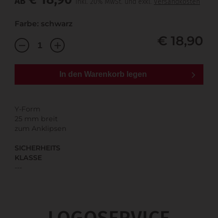
AB
inkl. 20% MwSt. und exkl.
Versandkosten
Farbe: schwarz
€ 18,90
In den Warenkorb legen
Y-Form
25 mm breit
zum Anklipsen
SICHERHEITS
KLASSE
---