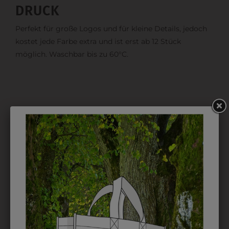
DRUCK
Perfekt für große Logos und für kleine Details, jedoch
kostet jede Farbe extra und ist erst ab 12 Stück
möglich. Waschbar bis zu 60°C.
DAS KÖNNTE IHNEN
AUCH GEFALLEN