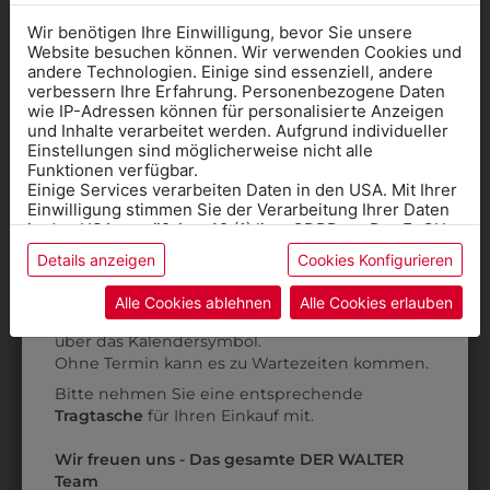
Wir benötigen Ihre Einwilligung, bevor Sie unsere
Website besuchen können. Wir verwenden Cookies und
andere Technologien. Einige sind essenziell, andere
verbessern Ihre Erfahrung. Personenbezogene Daten
wie IP-Adressen können für personalisierte Anzeigen
Informationen wenn Sie
und Inhalte verarbeitet werden. Aufgrund individueller
Einstellungen sind möglicherweise nicht alle
Kleidung
Funktionen verfügbar.
Einige Services verarbeiten Daten in den USA. Mit Ihrer
für die SCHULE
Einwilligung stimmen Sie der Verarbeitung Ihrer Daten
benötigen
in den USA gemäß Art. 49 (1) lit. a GDPR zu. Der EuGH
stuft die USA als Land mit unzureichendem Datenschutz
Details anzeigen
Cookies Konfigurieren
Online Shop
: Klick auf SCHULE in der
ein, und es besteht das Risiko, dass US-Behörden
Daten ohne Klagemöglichkeit für Europäer überwachen.
Kategorie und die richtige Schule auswählen.
34503001A
31249201
Alle Cookies ablehnen
Alle Cookies erlauben
Anprobe
Vorort im Geschäft:
Termin buchen
ARBEITSMANTEL
ARBEITSMANTEL
Weitere Informationen finden sie in unserer
über das Kalendersymbol.
Datenschutzerklärung
bzw. im
Impressum
LANGARM
€ 57,90
Ohne Termin kann es zu Wartezeiten kommen.
€ 41,90
Bitte nehmen Sie eine entsprechende
Tragtasche
für Ihren Einkauf mit.
ZULETZT ANGESEHEN
Wir freuen uns - Das gesamte DER WALTER
Team