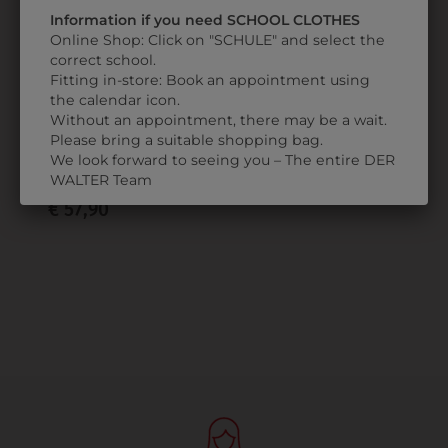
Information if you need SCHOOL CLOTHES
Online Shop: Click on "SCHULE" and select the
correct school.
Fitting in-store: Book an appointment using
the calendar icon.
Without an appointment, there may be a wait.
Please bring a suitable shopping bag.
32044101101
We look forward to seeing you – The entire DER
HERRENMANTEL
WALTER Team
€ 57,90