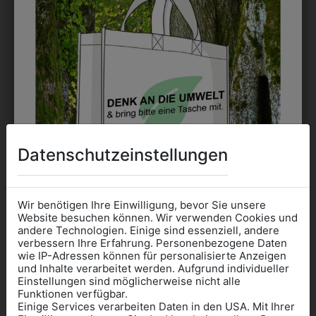
31805PIELA001
338202
PANTOFFEL PIEL-A
PANTOFFEL KLASSIK
GROSSE GRÖSSE
€ 45,90
€ 99,90
Datenschutzeinstellungen
Wir benötigen Ihre Einwilligung, bevor Sie unsere
Website besuchen können. Wir verwenden Cookies und
andere Technologien. Einige sind essenziell, andere
verbessern Ihre Erfahrung. Personenbezogene Daten
wie IP-Adressen können für personalisierte Anzeigen
Informationen wenn Sie
und Inhalte verarbeitet werden. Aufgrund individueller
Einstellungen sind möglicherweise nicht alle
Kleidung
Funktionen verfügbar.
Einige Services verarbeiten Daten in den USA. Mit Ihrer
für die SCHULE