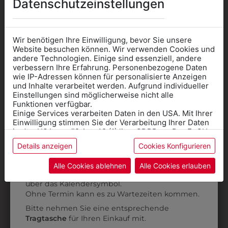
Datenschutzeinstellungen
Wir benötigen Ihre Einwilligung, bevor Sie unsere
330003216397
3898054
Website besuchen können. Wir verwenden Cookies und
andere Technologien. Einige sind essenziell, andere
GESCHIRRTUCH
TEXTILMARKER 1,0
verbessern Ihre Erfahrung. Personenbezogene Daten
GRÜN
MM
wie IP-Adressen können für personalisierte Anzeigen
Informationen wenn Sie
und Inhalte verarbeitet werden. Aufgrund individueller
€ 2,00
€ 2,90
Einstellungen sind möglicherweise nicht alle
Kleidung
Funktionen verfügbar.
Einige Services verarbeiten Daten in den USA. Mit Ihrer
für die SCHULE
Einwilligung stimmen Sie der Verarbeitung Ihrer Daten
benötigen
in den USA gemäß Art. 49 (1) lit. a GDPR zu. Der EuGH
stuft die USA als Land mit unzureichendem Datenschutz
Details anzeigen
Cookies Konfigurieren
Online Shop
: Klick auf SCHULE in der
ein, und es besteht das Risiko, dass US-Behörden
Daten ohne Klagemöglichkeit für Europäer überwachen.
Kategorie und die richtige Schule auswählen.
Alle Cookies ablehnen
Alle Cookies erlauben
Anprobe
Vorort im Geschäft:
Termin buchen
Weitere Informationen finden sie in unserer
über das Kalendersymbol.
Datenschutzerklärung
bzw. im
Impressum
Ohne Termin kann es zu Wartezeiten kommen.
Bitte nehmen Sie eine entsprechende
Tragtasche
für Ihren Einkauf mit.