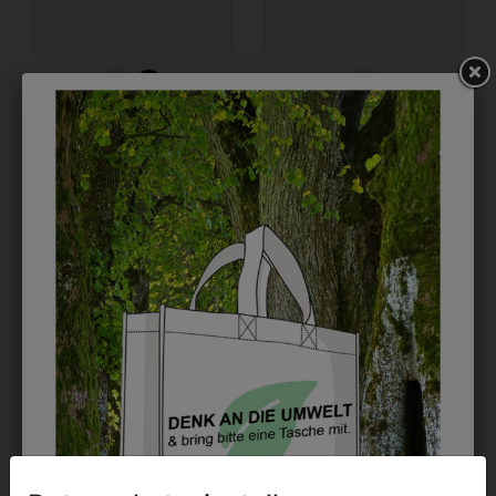
3QUARTERM13
31805PIELA001
SOCKEN 3ER PACK
PANTOFFEL PIEL-A
€ 9,90
€ 40,90