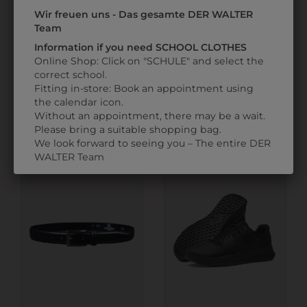
Wir freuen uns - Das gesamte DER WALTER
Team
Information if you need SCHOOL CLOTHES
Online Shop: Click on "SCHULE" and select the
302823099
6BSW606065
correct school.
POLO BASIC
BISTROSCHÜRZE 60
Fitting in-store: Book an appointment using
the calendar icon.
€ 16,90
€ 27,90
Without an appointment, there may be a wait.
Please bring a suitable shopping bag.
We look forward to seeing you – The entire DER
WALTER Team