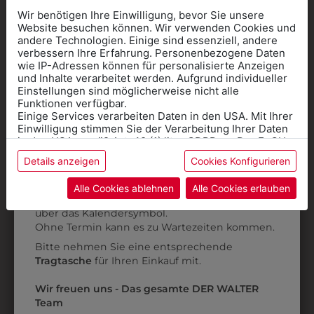
Wir benötigen Ihre Einwilligung, bevor Sie unsere
Website besuchen können. Wir verwenden Cookies und
andere Technologien. Einige sind essenziell, andere
verbessern Ihre Erfahrung. Personenbezogene Daten
wie IP-Adressen können für personalisierte Anzeigen
Informationen wenn Sie
und Inhalte verarbeitet werden. Aufgrund individueller
Einstellungen sind möglicherweise nicht alle
Kleidung
Funktionen verfügbar.
Einige Services verarbeiten Daten in den USA. Mit Ihrer
für die SCHULE
Einwilligung stimmen Sie der Verarbeitung Ihrer Daten
311392155016
31142666147P
benötigen
in den USA gemäß Art. 49 (1) lit. a GDPR zu. Der EuGH
HERREN-
SAKKO PREMIUM
stuft die USA als Land mit unzureichendem Datenschutz
Details anzeigen
Cookies Konfigurieren
JERSEYSAKKO RF
RF
Online Shop
: Klick auf SCHULE in der
ein, und es besteht das Risiko, dass US-Behörden
Daten ohne Klagemöglichkeit für Europäer überwachen.
Kategorie und die richtige Schule auswählen.
CASUAL
€ 259,90
Alle Cookies ablehnen
Alle Cookies erlauben
Anprobe
Vorort im Geschäft:
Termin buchen
€ 246,90
Weitere Informationen finden sie in unserer
über das Kalendersymbol.
Datenschutzerklärung
bzw. im
Impressum
Ohne Termin kann es zu Wartezeiten kommen.
Bitte nehmen Sie eine entsprechende
ZULETZT ANGESEHEN
Tragtasche
für Ihren Einkauf mit.
Wir freuen uns - Das gesamte DER WALTER
Team