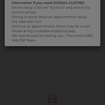
Information if you need SCHOOL CLOTHES
Online Shop: Click on "SCHULE" and select the
correct school.
Fitting in-store: Book an appointment using
31142666147P
the calendar icon.
Without an appointment, there may be a wait.
SAKKO
Please bring a suitable shopping bag.
PREMIUM
We look forward to seeing you – The entire DER
RF
WALTER Team
€ 259,90