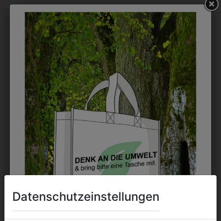
DRUCK
Perfekt für große Logos und für kleine Details, jedoch
kostet jede Farbe extra und ist erst ab 12 Stück
möglich. Waschbar bis zu 60°C.
DAS KÖNNTE IHNEN
AUCH GEFALLEN
Datenschutzeinstellungen