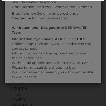
über das Kalendersymbol.
Datenschutzerklärung
bzw. im
Impressum
REGENJACKE
SOFTSHELLJACKE
Ohne Termin kann es zu Wartezeiten kommen.
UNGEFÜTTERT
ORANGE
Bitte nehmen Sie eine entsprechende
Tragtasche
für Ihren Einkauf mit.
€ 17,90
€ 49,90
Wir freuen uns - Das gesamte DER WALTER
Team
ZULETZT ANGESEHEN
Information if you need SCHOOL CLOTHES
Online Shop: Click on "SCHULE" and select the
correct school.
Fitting in-store: Book an appointment using
the calendar icon.
Without an appointment, there may be a wait.
Please bring a suitable shopping bag.
We look forward to seeing you – The entire DER
WALTER Team
3K403004
HERREN
3-
LAGEN
SOFTSHELL