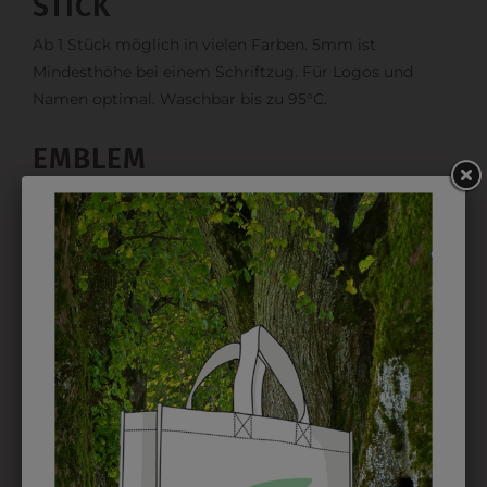
STICK
Ab 1 Stück möglich in vielen Farben. 5mm ist
Mindesthöhe bei einem Schriftzug. Für Logos und
Namen optimal. Waschbar bis zu 95°C.
EMBLEM
Kann gestickt oder bedruckt werden. Sehr vielseitig
einsetzbar und beim Sticken wieder ab 1 Stück
möglich.
DRUCK
Perfekt für große Logos und für kleine Details, jedoch
kostet jede Farbe extra und ist erst ab 12 Stück
möglich. Waschbar bis zu 60°C.