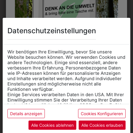
DAS KÖNNTE IHNEN
Datenschutzeinstellungen
AUCH GEFALLEN
Wir benötigen Ihre Einwilligung, bevor Sie unsere
Website besuchen können. Wir verwenden Cookies und
andere Technologien. Einige sind essenziell, andere
verbessern Ihre Erfahrung. Personenbezogene Daten
wie IP-Adressen können für personalisierte Anzeigen
Informationen wenn Sie
und Inhalte verarbeitet werden. Aufgrund individueller
Einstellungen sind möglicherweise nicht alle
Kleidung
Funktionen verfügbar.
Einige Services verarbeiten Daten in den USA. Mit Ihrer
für die SCHULE
Einwilligung stimmen Sie der Verarbeitung Ihrer Daten
benötigen
in den USA gemäß Art. 49 (1) lit. a GDPR zu. Der EuGH
stuft die USA als Land mit unzureichendem Datenschutz
Details anzeigen
Cookies Konfigurieren
Online Shop
: Klick auf SCHULE in der
ein, und es besteht das Risiko, dass US-Behörden
Daten ohne Klagemöglichkeit für Europäer überwachen.
Kategorie und die richtige Schule auswählen.
Alle Cookies ablehnen
Alle Cookies erlauben
Anprobe
Vorort im Geschäft:
Termin buchen
Weitere Informationen finden sie in unserer
365132
302091018