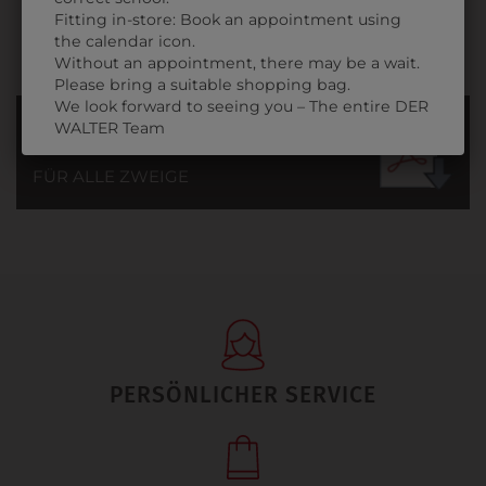
Fitting in-store: Book an appointment using
the calendar icon.
Without an appointment, there may be a wait.
Please bring a suitable shopping bag.
We look forward to seeing you – The entire DER
INFORMATIONSFOLDER
WALTER Team
FÜR ALLE ZWEIGE
PERSÖNLICHER SERVICE