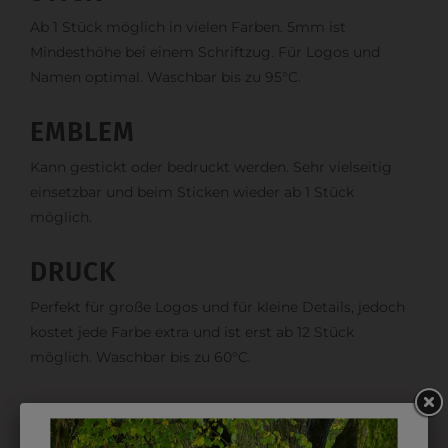
Ab 1 Stück möglich in vielen Farben. 5mm ist
Mindesthöhe bei einem Schriftzug. Für Logos und
Namen optimal. Waschbar bis zu 95°C.
EMBLEM
Kann gestickt oder bedruckt werden. Sehr vielseitig
einsetzbar und beim Sticken wieder ab 1 Stück
möglich.
DRUCK
Perfekt für große Logos und für kleine Details, jedoch
kostet jede Farbe extra und ist erst ab 12 Stück
möglich. Waschbar bis zu 60°C.