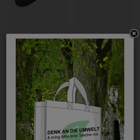
3QUARTERM96
332301
SOCKEN 3ER PACK
DAMEN SNEAKER
LIBERTY
€ 9,90
€ 49,90