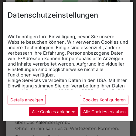
Datenschutzeinstellungen
Wir benötigen Ihre Einwilligung, bevor Sie unsere
Website besuchen können. Wir verwenden Cookies und
andere Technologien. Einige sind essenziell, andere
332302
3306080
verbessern Ihre Erfahrung. Personenbezogene Daten
SNEAKER FREESTYLE
BERUFSSCHUH
wie IP-Adressen können für personalisierte Anzeigen
Informationen wenn Sie
TIGAU
und Inhalte verarbeitet werden. Aufgrund individueller
€ 49,90
Einstellungen sind möglicherweise nicht alle
Kleidung
€ 98,90
Funktionen verfügbar.
Einige Services verarbeiten Daten in den USA. Mit Ihrer
für die SCHULE
Einwilligung stimmen Sie der Verarbeitung Ihrer Daten
benötigen
in den USA gemäß Art. 49 (1) lit. a GDPR zu. Der EuGH
stuft die USA als Land mit unzureichendem Datenschutz
Details anzeigen
Cookies Konfigurieren
Online Shop
: Klick auf SCHULE in der
ein, und es besteht das Risiko, dass US-Behörden
Daten ohne Klagemöglichkeit für Europäer überwachen.
Kategorie und die richtige Schule auswählen.
Alle Cookies ablehnen
Alle Cookies erlauben
Anprobe
Vorort im Geschäft:
Termin buchen
Weitere Informationen finden sie in unserer
über das Kalendersymbol.
Datenschutzerklärung
bzw. im
Impressum
Ohne Termin kann es zu Wartezeiten kommen.