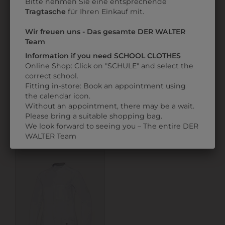
Bitte nehmen Sie eine entsprechende
Tragtasche
für Ihren Einkauf mit.
Wir freuen uns - Das gesamte DER WALTER
Team
Information if you need SCHOOL CLOTHES
Online Shop: Click on "SCHULE" and select the
correct school.
3898054
2169913021
Fitting in-store: Book an appointment using
TEXTILMARKER 1,0
DAMENMANTEL
the calendar icon.
Without an appointment, there may be a wait.
MM
€ 41,90
Please bring a suitable shopping bag.
€ 2,90
We look forward to seeing you – The entire DER
WALTER Team