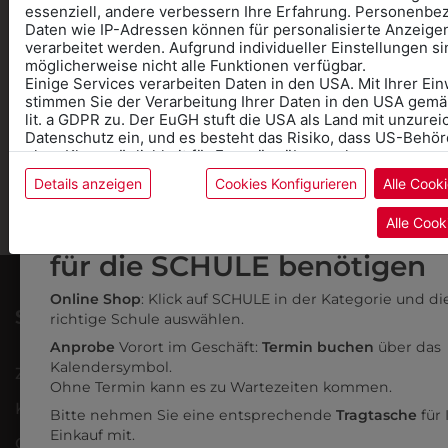
essenziell, andere verbessern Ihre Erfahrung. Personenb
Daten wie IP-Adressen können für personalisierte Anzeigen
verarbeitet werden. Aufgrund individueller Einstellungen si
möglicherweise nicht alle Funktionen verfügbar.
Einige Services verarbeiten Daten in den USA. Mit Ihrer Ein
ONLINE KAUFEN & SELBST ABHOLEN
stimmen Sie der Verarbeitung Ihrer Daten in den USA gemäß
lit. a GDPR zu. Der EuGH stuft die USA als Land mit unzur
Datenschutz ein, und es besteht das Risiko, dass US-Behö
ohne Klagemöglichkeit für Europäer überwachen.
Details anzeigen
Cookies Konfigurieren
Alle Cook
Weitere Informationen finden sie in unserer
Datenschutzerk
Informationen wenn Sie
SICHER BEZAHLEN
im
Impressum
Alle Cook
Kleidung
für die SCHULE benötigen
Online Shop
: Klick auf SCHULE in der Kategorie und di
SERVICE
richtige Schule auswählen.
Anprobe
Vorort im Geschäft:
Termin buchen
über das
Kalendersymbol.
Zahlung & Versand
Ohne Termin kann es zu Wartezeiten kommen.
Kontakt
Bitte nehmen Sie eine entsprechende
Tragtasche
für
Einkauf mit.
Gutscheine