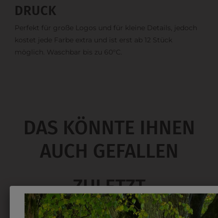
DRUCK
Perfekt für große Logos und für kleine Details, jedoch
kostet jede Farbe extra und ist erst ab 12 Stück
möglich. Waschbar bis zu 60°C.
DAS KÖNNTE IHNEN
AUCH GEFALLEN
ZULETZT
ANGESEHEN