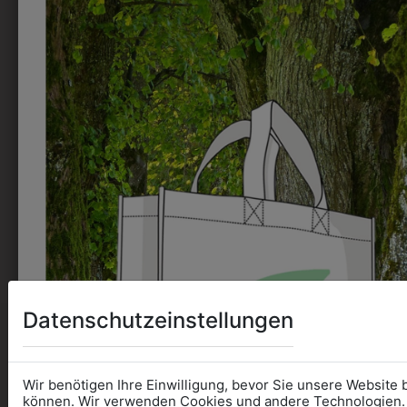
INFORMATIONSFOLDER
1. JAHRGANG
ZUM DOWNLOADEN
Datenschutzeinstellungen
Wir benötigen Ihre Einwilligung, bevor Sie unsere Website
können. Wir verwenden Cookies und andere Technologien. 
PERSÖNLICHER SERVICE