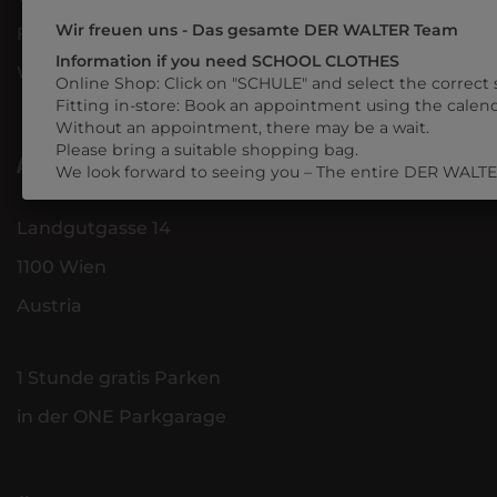
Wir freuen uns - Das gesamte DER WALTER Team
FAQ - Fragen & Antworten
Information if you need SCHOOL CLOTHES
Widerrufsrecht
Online Shop: Click on "SCHULE" and select the correct 
Fitting in-store: Book an appointment using the calend
Without an appointment, there may be a wait.
Please bring a suitable shopping bag.
ADRESSE
We look forward to seeing you – The entire DER WALT
Landgutgasse 14
1100 Wien
Austria
1 Stunde gratis Parken
in der ONE Parkgarage